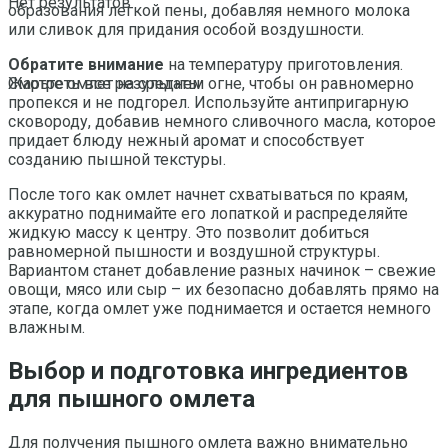
Нет результатов
образования легкой пены, добавляя немного молока
или сливок для придания особой воздушности.
Обратите внимание
на температуру приготовления.
Жарьте омлет на среднем огне, чтобы он равномерно
Смотреть все результаты
пропекся и не подгорел. Используйте антипригарную
сковороду, добавив немного сливочного масла, которое
придает блюду нежный аромат и способствует
созданию пышной текстуры.
После того как омлет начнет схватываться по краям,
аккуратно поднимайте его лопаткой и распределяйте
жидкую массу к центру. Это позволит добиться
равномерной пышности и воздушной структуры.
Вариантом станет добавление разных начинок – свежие
овощи, мясо или сыр – их безопасно добавлять прямо на
этапе, когда омлет уже поднимается и остается немного
влажным.
Выбор и подготовка ингредиентов
для пышного омлета
Для получения пышного омлета важно внимательно