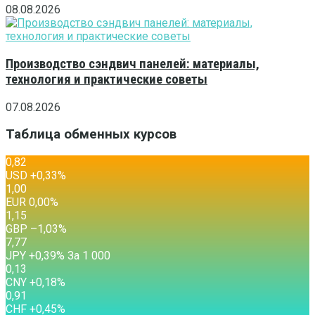
08.08.2026
Производство сэндвич панелей: материалы,
технология и практические советы
07.08.2026
Таблица обменных курсов
0,82
USD
+0,33
%
1,00
EUR
0,00
%
1,15
GBP
–1,03
%
7,77
JPY
+0,39
%
За 1 000
0,13
CNY
+0,18
%
0,91
CHF
+0,45
%