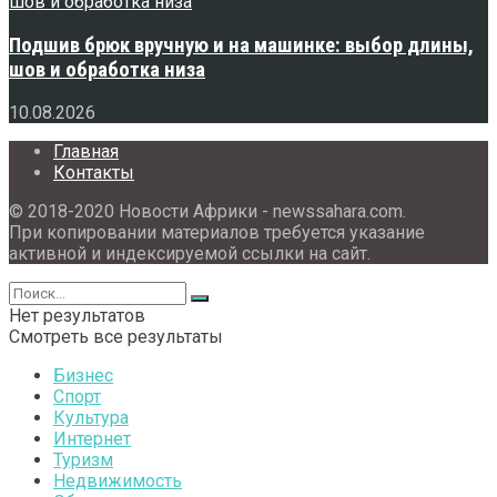
Подшив брюк вручную и на машинке: выбор длины,
шов и обработка низа
10.08.2026
Главная
Контакты
© 2018-2020 Новости Африки - newssahara.com.
При копировании материалов требуется указание
активной и индексируемой ссылки на сайт.
Нет результатов
Смотреть все результаты
Бизнес
Спорт
Культура
Интернет
Туризм
Недвижимость