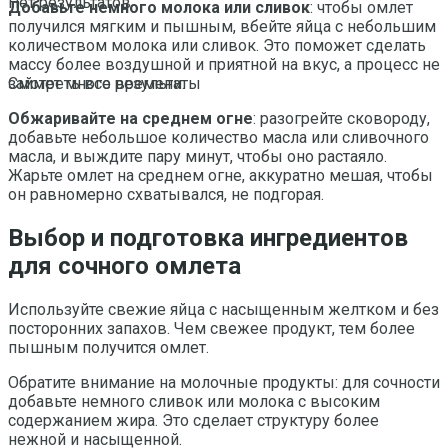
Нет результатов
Добавьте немного молока или сливок
: чтобы омлет
получился мягким и пышным, вбейте яйца с небольшим
количеством молока или сливок. Это поможет сделать
массу более воздушной и приятной на вкус, а процесс не
займет много времени.
Смотреть все результаты
Обжаривайте на среднем огне
: разогрейте сковороду,
добавьте небольшое количество масла или сливочного
масла, и выждите пару минут, чтобы оно растаяло.
Жарьте омлет на среднем огне, аккуратно мешая, чтобы
он равномерно схватывался, не подгорая.
Выбор и подготовка ингредиентов
для сочного омлета
Используйте свежие яйца с насыщенным желтком и без
посторонних запахов. Чем свежее продукт, тем более
пышным получится омлет.
Обратите внимание на молочные продукты: для сочности
добавьте немного сливок или молока с высоким
содержанием жира. Это сделает структуру более
нежной и насыщенной.