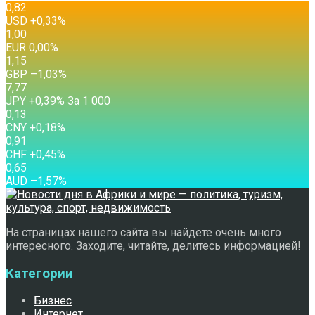
0,82
USD
+0,33
%
1,00
EUR
0,00
%
1,15
GBP
–1,03
%
7,77
JPY
+0,39
%
За 1 000
0,13
CNY
+0,18
%
0,91
CHF
+0,45
%
0,65
AUD
–1,57
%
На страницах нашего сайта вы найдете очень много
интересного. Заходите, читайте, делитесь информацией!
Категории
Бизнес
Интернет