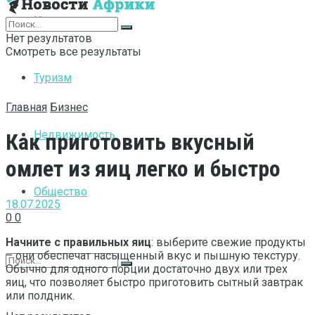
Интернет
Нет результатов
Смотреть все результаты
Туризм
Главная
Бизнес
Недвижимость
Как приготовить вкусный
омлет из яиц легко и быстро
Общество
18.07.2025
0
0
Начните с правильных яиц
: выберите свежие продукты
– они обеспечат насыщенный вкус и пышную текстуру.
Обычно для одного порции достаточно двух или трех
яиц, что позволяет быстро приготовить сытный завтрак
или полдник.