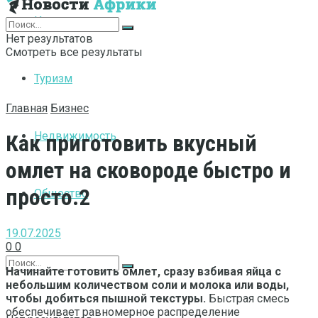
Интернет
Нет результатов
Смотреть все результаты
Туризм
Главная
Бизнес
Недвижимость
Как приготовить вкусный
омлет на сковороде быстро и
просто.2
Общество
19.07.2025
0
0
Начинайте готовить омлет, сразу взбивая яйца с
небольшим количеством соли и молока или воды,
чтобы добиться пышной текстуры.
Быстрая смесь
обеспечивает равномерное распределение