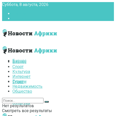
Суббота, 8 августа, 2026
Главная
Контакты
Бизнес
Бизнес
Спорт
Культура
Интернет
Туризм
Спорт
Недвижимость
Общество
Культура
Нет результатов
Смотреть все результаты