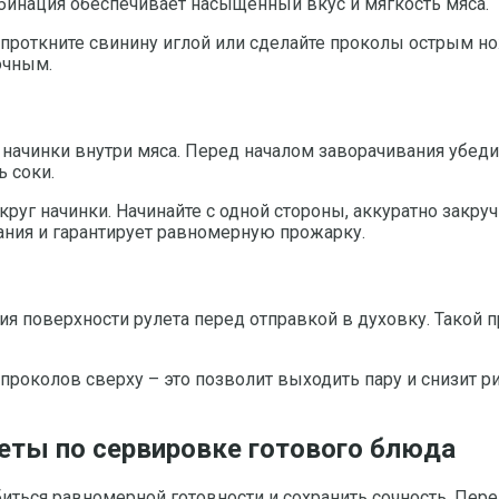
мбинация обеспечивает насыщенный вкус и мягкость мяса.
роткните свинину иглой или сделайте проколы острым нож
очным.
начинки внутри мяса. Перед началом заворачивания убеди
ь соки.
круг начинки. Начинайте с одной стороны, аккуратно закру
ания и гарантирует равномерную прожарку.
ия поверхности рулета перед отправкой в духовку. Такой
околов сверху – это позволит выходить пару и снизит рис
еты по сервировке готового блюда
биться равномерной готовности и сохранить сочность. Пере