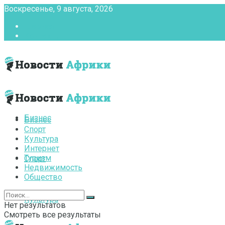
Воскресенье, 9 августа, 2026
Главная
Контакты
Бизнес
Бизнес
Спорт
Культура
Интернет
Туризм
Спорт
Недвижимость
Общество
Культура
Нет результатов
Смотреть все результаты