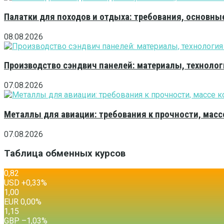
Палатки для походов и отдыха: требования, основны
08.08.2026
Производство сэндвич панелей: материалы, технолог
07.08.2026
Металлы для авиации: требования к прочности, масс
07.08.2026
Таблица обменных курсов
0,82
USD
+0,33
%
1,00
EUR
0,00
%
1,15
GBP
–1,03
%