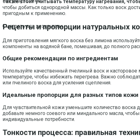
Нет результатов
Также стоит учитывать температуру нагревания, чтоб
чтобы добиться однородной массы. Как только воск дости
пригодным к применению.
Рецепты и пропорции натуральных ко
Смотреть все результаты
Для приготовления мягкого воска без лимона используйте
компоненты на водяной бане, помешивая, до полного рас
Общие рекомендации по ингредиентам
Используйте качественный пчелиный воск и касторовое м
температуре, чтобы избежать перегрева. Важно соблюдат
или пчелиного воска для усиления сцепления.
Идеальные пропорции для разных типов кожи
Для чувствительной кожи уменьшите количество воска до
добавьте немного соевого или миндального масла, чтобы
индивидуальные потребности.
Тонкости процесса: правильная техни