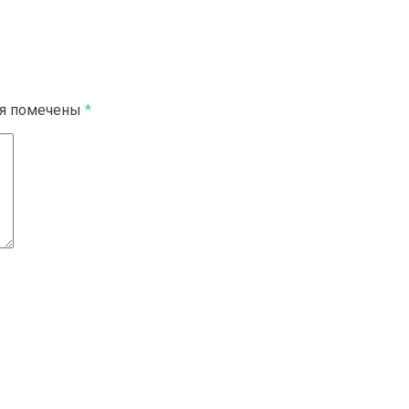
ля помечены
*