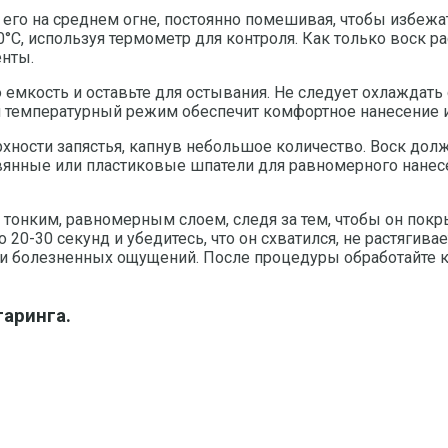
 его на среднем огне, постоянно помешивая, чтобы избеж
C, используя термометр для контроля. Как только воск ра
енты.
емкость и оставьте для остывания. Не следует охлаждать
ой температурный режим обеспечит комфортное нанесение 
хности запястья, капнув небольшое количество. Воск дол
вянные или пластиковые шпатели для равномерного нанесе
тонким, равномерным слоем, следя за тем, чтобы он покр
20-30 секунд и убедитесь, что он схватился, не растягива
й и болезненных ощущений. После процедуры обработайте
гаринга.