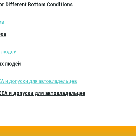
or Different Bottom Conditions
ров
ых людей
CEA и допуски для автовладельцев