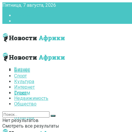
Пятница, 7 августа, 2026
Главная
Контакты
Бизнес
Бизнес
Спорт
Культура
Интернет
Туризм
Спорт
Недвижимость
Общество
Культура
Нет результатов
Смотреть все результаты