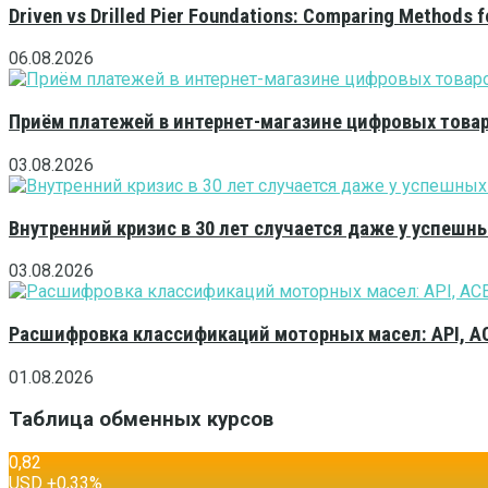
Driven vs Drilled Pier Foundations: Comparing Methods f
06.08.2026
Приём платежей в интернет-магазине цифровых това
03.08.2026
Внутренний кризис в 30 лет случается даже у успешн
03.08.2026
Расшифровка классификаций моторных масел: API, A
01.08.2026
Таблица обменных курсов
0,82
USD
+0,33
%