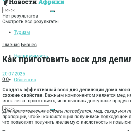
Интернет
Нет результатов
Смотреть все результаты
Туризм
Главная
Бизнес
Недвижимость
Как приготовить воск для депи
20.07.2025
0
0
Общество
Создать эффективный воск для депиляции дома можно
схожие свойства.
Важным компонентом является мед или
воск легко приготовить, использовав доступные продукты
Для приготовления основы потребуется: мед, сахар или п
пропорции, чтобы консистенция получилась подходящей д
что позволяет получить желаемую кислотность и повыси