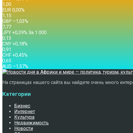
1,00
EUR
0,00
%
1,15
GBP
–1,03
%
7,77
JPY
+0,39
%
За 1 000
0,13
CNY
+0,18
%
0,91
CHF
+0,45
%
0,65
AUD
–1,57
%
На страницах нашего сайта вы найдете очень много интере
Категории
Бизнес
Интернет
Культура
Недвижимость
Новости