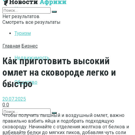
Интернет
Нет результатов
Смотреть все результаты
Туризм
Главная
Бизнес
Недвижимость
Как приготовить высокий
омлет на сковороде легко и
быстро
Общество
20.07.2025
0
0
Чтобы получить пышный и воздушный омлет, важно
правильно взбить яйца и подобрать подходящую
сковороду. Начинайте с отделения желтков от белков и
взбивайте белки до мягких пиков, добавляя чуть соли