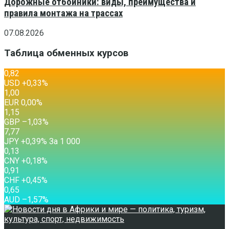
Дорожные отбойники: виды, преимущества и
правила монтажа на трассах
07.08.2026
Таблица обменных курсов
0,82
USD
+0,33
%
1,00
EUR
0,00
%
1,15
GBP
–1,03
%
7,77
JPY
+0,39
%
За 1 000
0,13
CNY
+0,18
%
0,91
CHF
+0,45
%
0,65
AUD
–1,57
%