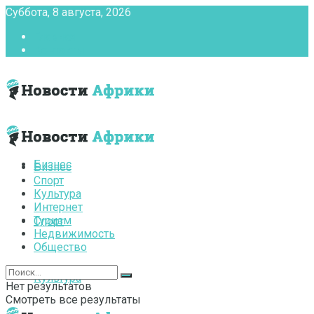
Суббота, 8 августа, 2026
Главная
Контакты
Бизнес
Бизнес
Спорт
Культура
Интернет
Туризм
Спорт
Недвижимость
Общество
Культура
Нет результатов
Смотреть все результаты