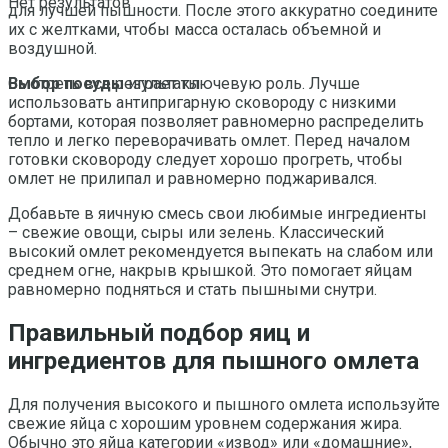
Нет результатов
для лучшей пышности. После этого аккуратно соедините
их с желтками, чтобы масса осталась объемной и
воздушной.
Выбор посуды
играет ключевую роль. Лучше
Смотреть все результаты
использовать антипригарную сковороду с низкими
бортами, которая позволяет равномерно распределить
тепло и легко переворачивать омлет. Перед началом
готовки сковороду следует хорошо прогреть, чтобы
омлет не прилипал и равномерно поджаривался.
Добавьте в яичную смесь свои любимые ингредиенты
– свежие овощи, сыры или зелень. Классический
высокий омлет рекомендуется выпекать на слабом или
среднем огне, накрыв крышкой. Это помогает яйцам
равномерно подняться и стать пышными снутри.
Правильный подбор яиц и
ингредиентов для пышного омлета
Для получения высокого и пышного омлета используйте
свежие яйца с хорошим уровнем содержания жира.
Обычно это яйца категории «извод» или «домашние»,