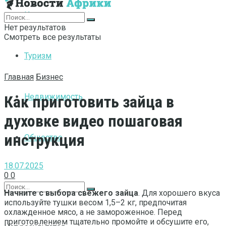
Интернет
Нет результатов
Смотреть все результаты
Туризм
Главная
Бизнес
Недвижимость
Как приготовить зайца в
духовке видео пошаговая
инструкция
Общество
18.07.2025
0
0
Начните с выбора свежего зайца
. Для хорошего вкуса
используйте тушки весом 1,5–2 кг, предпочитая
охлажденное мясо, а не замороженное. Перед
приготовлением тщательно промойте и обсушите его,