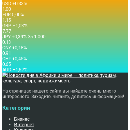
USD
+0,33
%
1,00
EUR
0,00
%
1,15
GBP
–1,03
%
7,77
JPY
+0,39
%
За 1 000
0,13
CNY
+0,18
%
0,91
CHF
+0,45
%
0,65
AUD
–1,57
%
На страницах нашего сайта вы найдете очень много
интересного. Заходите, читайте, делитесь информацией!
Категории
Бизнес
Интернет