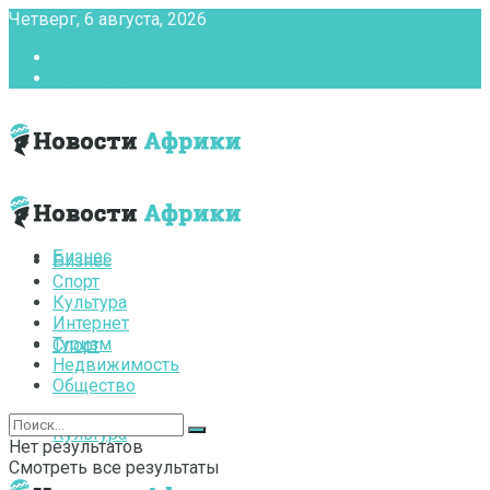
Четверг, 6 августа, 2026
Главная
Контакты
Бизнес
Бизнес
Спорт
Культура
Интернет
Туризм
Спорт
Недвижимость
Общество
Культура
Нет результатов
Смотреть все результаты