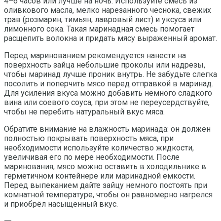
4–6 часов или лучше на ночь. Используйте смесь из
оливкового масла, мелко нарезанного чеснока, свежих
трав (розмарин, тимьян, лавровый лист) и уксуса или
лимонного сока. Такая маринадная смесь помогает
расщепить волокна и придать мясу выраженный аромат.
Перед маринованием рекомендуется нанести на
поверхность зайца небольшие проколы или надрезы,
чтобы маринад лучше проник внутрь. Не забудьте слегка
посолить и поперчить мясо перед отправкой в маринад.
Для усиления вкуса можно добавить немного сладкого
вина или соевого соуса, при этом не переусердствуйте,
чтобы не перебить натуральный вкус мяса.
Обратите внимание на влажность маринада: он должен
полностью покрывать поверхность мяса, при
необходимости используйте количество жидкости,
увеличивая его по мере необходимости. После
маринования, мясо можно оставить в холодильнике в
герметичном контейнере или маринадной емкости.
Перед выпеканием дайте зайцу немного постоять при
комнатной температуре, чтобы он равномерно нагрелся
и приобрёл насыщенный вкус.