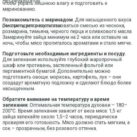
Нет результатов
чтобы убрать лишнюю влагу и подготовить к
маринованию.
Познакомьтесь с маринадом
. Для насыщенного вкуса
рекомендуется воспользоваться смесью из чеснока,
Смотреть все результаты
розмарина, тимьяна, черного перца и оливкового масла.
Замаринуйте зайца минимум на 2 часа или оставьте на
ночь, чтобы мясо пропиталось ароматами и стало мягче.
Подготовьте необходимые ингредиенты и посуду
.
Для запекания используйте глубокий жаропрочный
шкаф или противень, застеленный фольгой или
пергаментной бумагой. Дополнительно можно
подготовить овощи: морковь, картофель, лук – они
создадут ароматную подложку и сделают блюдо более
насыщенным.
Обратите внимание на температуру и время
запекания
. Оптимальная температура духовки – 180–
200°C. Время запекания зависит от веса мяса: 1,5 кг
зайца запекайте около 1,5–2 часов, периодически
проверяя его готовность. Мясо должно стать мягким, а
сок – прозрачным, без розового оттенка.