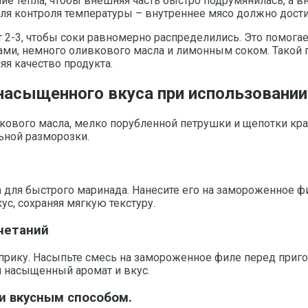
 тепла, чтобы внешняя часть быстро подрумянилась, а вну
для контроля температуры – внутреннее мясо должно дости
т 2-3, чтобы соки равномерно распределились. Это помога
и, немного оливкового масла и лимонным соком. Такой по
я качество продукта.
насыщенного вкуса при использовани
вкового масла, мелко порубленной петрушки и щепотки кра
ьной разморозки.
да для быстрого маринада. Нанесите его на замороженное 
с, сохраняя мягкую текстуру.
четаний
прику. Насыпьте смесь на замороженное филе перед приг
я насыщенный аромат и вкус.
и вкусным способом.