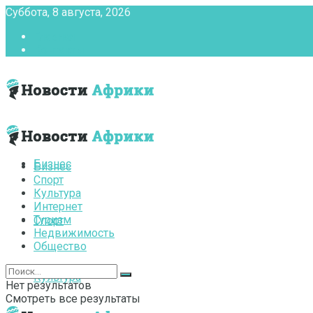
Суббота, 8 августа, 2026
Главная
Контакты
Бизнес
Бизнес
Спорт
Культура
Интернет
Туризм
Спорт
Недвижимость
Общество
Культура
Нет результатов
Смотреть все результаты