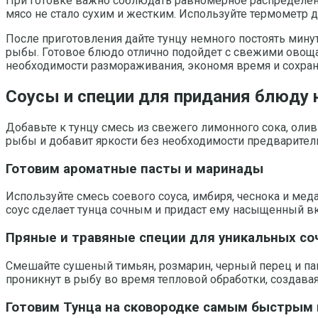
При готовке важно соблюдать равномерное распределение
мясо не стало сухим и жестким. Используйте термометр 
После приготовления дайте тунцу немного постоять мину
рыбы. Готовое блюдо отлично подойдет с свежими овощам
необходимости размораживания, экономя время и сохраня
Соусы и специи для придания блюду 
Добавьте к тунцу смесь из свежего лимонного сока, оли
рыбы и добавит яркости без необходимости предварител
Готовим ароматные пасты и маринады
Используйте смесь соевого соуса, имбиря, чеснока и ме
соус сделает тунца сочным и придаст ему насыщенный вку
Пряные и травяные специи для уникальных со
Смешайте сушеный тимьян, розмарин, черный перец и па
проникнут в рыбу во время тепловой обработки, создава
Готовим Тунца на сковородке самым быстрым 