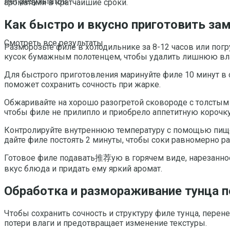
Нет результатов
ароматами в кратчайшие сроки.
Как быстро и вкусно приготовить за
Смотреть все результаты
Разморозьте филе в холодильнике за 8-12 часов или погр
кусок бумажным полотенцем, чтобы удалить лишнюю вла
Для быстрого приготовления маринуйте филе 10 минут в 
поможет сохранить сочность при жарке.
Обжаривайте на хорошо разогретой сковороде с толстым
чтобы филе не прилипло и приобрело аппетитную корочку
Контролируйте внутреннюю температуру с помощью пищев
дайте филе постоять 2 минуты, чтобы соки равномерно р
Готовое филе подавать推荐ую в горячем виде, нарезанное
вкус блюда и придать ему яркий аромат.
Обработка и размораживание тунца п
Чтобы сохранить сочность и структуру филе тунца, перен
потери влаги и предотвращает изменение текстуры.