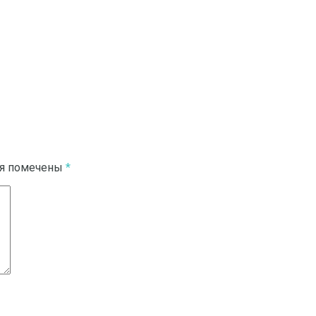
ля помечены
*