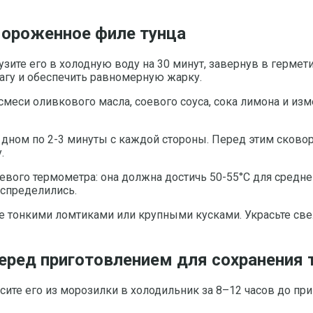
мороженное филе тунца
узите его в холодную воду на 30 минут, завернув в герме
гу и обеспечить равномерную жарку.
смеси оливкового масла, соевого соуса, сока лимона и из
 дном по 2-3 минуты с каждой стороны. Перед этим сково
.
ого термометра: она должна достичь 50-55°C для средней
аспределились.
 тонкими ломтиками или крупными кусками. Украсьте све
еред приготовлением для сохранения 
есите его из морозилки в холодильник за 8–12 часов до п