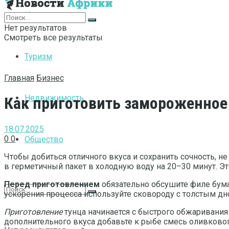
Интернет
Нет результатов
Смотреть все результаты
Туризм
Главная
Бизнес
Недвижимость
Как приготовить замороженное 
18.07.2025
0
0
Общество
Чтобы добиться отличного вкуса и сохранить сочность, 
в герметичный пакет в холодную воду на 20–30 минут. Эт
Перед приготовлением
обязательно обсушите филе бума
ускорения процесса используйте сковороду с толстым дн
Приготовление
тунца начинается с быстрого обжаривания 
дополнительного вкуса добавьте к рыбе смесь оливковог