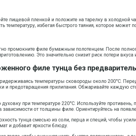
йте пищевой пленкой и положите на тарелку в холодной ча
 температуру, избегая быстрого таяния, которое может по
тно промокните филе бумажным полотенцем. После полног
приготовлению. Это значительно снизит риск потери вкуса 
женного филе тунца без предварител
ридерживаясь температуры сковороды около 200°C. Перед
и и предотвращения прилипания. Обжаривайте каждую стор
ю духовку при температуре 220°C. Используйте противень
в зависимости от толщины филе. Ориентируйтесь на появле
ность тунца смесью из соли, перца и специй, чтобы усили
ат и добавит яркости блюду.