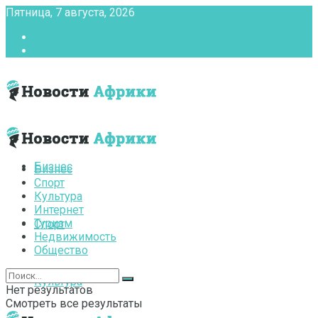
Пятница, 7 августа, 2026
Главная
Контакты
Бизнес
Бизнес
Спорт
Культура
Интернет
Туризм
Спорт
Недвижимость
Общество
Культура
Нет результатов
Смотреть все результаты