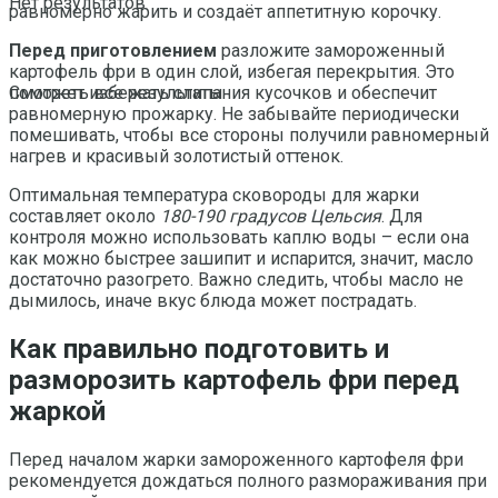
Нет результатов
равномерно жарить и создаёт аппетитную корочку.
Перед приготовлением
разложите замороженный
картофель фри в один слой, избегая перекрытия. Это
поможет избежать слипания кусочков и обеспечит
Смотреть все результаты
равномерную прожарку. Не забывайте периодически
помешивать, чтобы все стороны получили равномерный
нагрев и красивый золотистый оттенок.
Оптимальная температура сковороды для жарки
составляет около
180-190 градусов Цельсия
. Для
контроля можно использовать каплю воды – если она
как можно быстрее зашипит и испарится, значит, масло
достаточно разогрето. Важно следить, чтобы масло не
дымилось, иначе вкус блюда может пострадать.
Как правильно подготовить и
разморозить картофель фри перед
жаркой
Перед началом жарки замороженного картофеля фри
рекомендуется дождаться полного размораживания при