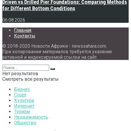
Driven vs Drilled Pier Foundations: Comparing Methods
for Different Bottom Conditions
06.08.2026
Главная
Контакты
© 2018-2020 Новости Африки - newssahara.com.
При копировании материалов требуется указание
активной и индексируемой ссылки на сайт.
Нет результатов
Смотреть все результаты
Бизнес
Спорт
Культура
Интернет
Туризм
Недвижимость
Общество