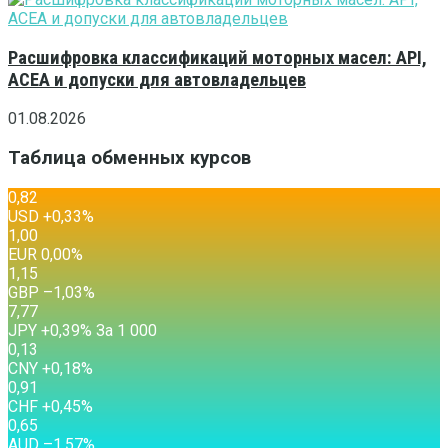
Расшифровка классификаций моторных масел: API,
ACEA и допуски для автовладельцев
01.08.2026
Таблица обменных курсов
0,82
USD
+0,33
%
1,00
EUR
0,00
%
1,15
GBP
–1,03
%
7,77
JPY
+0,39
%
За 1 000
0,13
CNY
+0,18
%
0,91
CHF
+0,45
%
0,65
AUD
–1,57
%