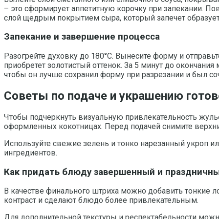
– это сформирует аппетитную корочку при запекании. Пов
слой щедрым покрытием сыра, который запечет образует
Запекание и завершение процесса
Разогрейте духовку до 180°С. Вынесите форму и отправь
приобретет золотистый оттенок. За 5 минут до окончания
чтобы он лучше сохранил форму при разрезании и был со
Советы по подаче и украшению готов
Чтобы подчеркнуть визуальную привлекательность жулье
оформленных кокотницах. Перед подачей снимите верхни
Используйте свежие зелень и тонко нарезанный укроп ил
ингредиентов.
Как придать блюду завершенный и праздничн
В качестве финального штриха можно добавить тонкие ло
контраст и сделают блюдо более привлекательным.
Для дополнительной текстуры и респектабельности можн