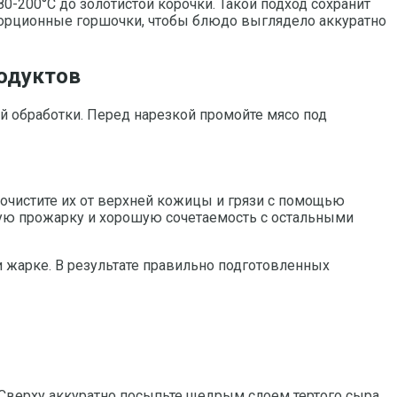
80-200°C до золотистой корочки. Такой подход сохранит
 порционные горшочки, чтобы блюдо выглядело аккуратно
родуктов
ой обработки. Перед нарезкой промойте мясо под
очистите их от верхней кожицы и грязи с помощью
ную прожарку и хорошую сочетаемость с остальными
и жарке. В результате правильно подготовленных
 Сверху аккуратно посыпьте щедрым слоем тертого сыра