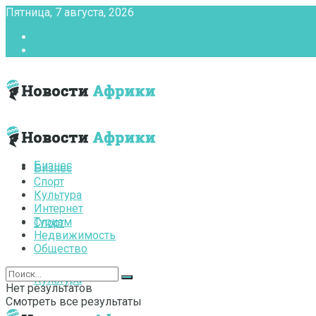
Пятница, 7 августа, 2026
Главная
Контакты
Бизнес
Бизнес
Спорт
Культура
Интернет
Туризм
Спорт
Недвижимость
Общество
Культура
Нет результатов
Смотреть все результаты