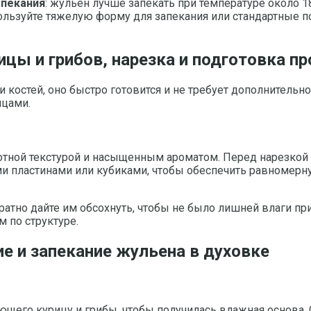
апекания
: жульен лучше запекать при температуре около 1
пользуйте тяжелую форму для запекания или стандартные
цы и грибов, нарезка и подготовка п
 костей, оно быстро готовится и не требует дополнительн
нцами.
тной текстурой и насыщенным ароматом. Перед нарезкой 
ми пластинами или кубиками, чтобы обеспечить равномер
атно дайте им обсохнуть, чтобы не было лишней влаги пр
 по структуре.
 и запекание жульена в духовке
ющего курицу и грибы, чтобы получилась влажная основа.