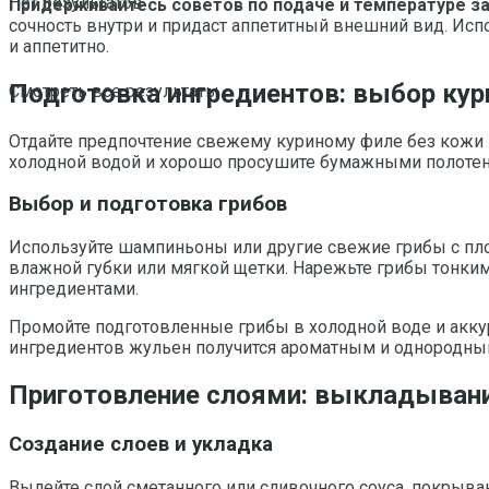
Нет результатов
Придерживайтесь советов по подаче и температуре з
сочность внутри и придаст аппетитный внешний вид. Ис
и аппетитно.
Подготовка ингредиентов: выбор кури
Смотреть все результаты
Отдайте предпочтение свежему куриному филе без кожи и
холодной водой и хорошо просушите бумажными полоте
Выбор и подготовка грибов
Используйте шампиньоны или другие свежие грибы с пло
влажной губки или мягкой щетки. Нарежьте грибы тонки
ингредиентами.
Промойте подготовленные грибы в холодной воде и аккур
ингредиентов жульен получится ароматным и однородным
Приготовление слоями: выкладывание
Создание слоев и укладка
Вылейте слой сметанного или сливочного соуса, покрыва