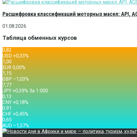
Расшифровка классификаций моторных масел: API, A
01.08.2026
Таблица обменных курсов
0,82
USD
+0,33
%
1,00
EUR
0,00
%
1,15
GBP
–1,03
%
7,77
JPY
+0,39
%
За 1 000
0,13
CNY
+0,18
%
0,91
CHF
+0,45
%
0,65
AUD
–1,57
%