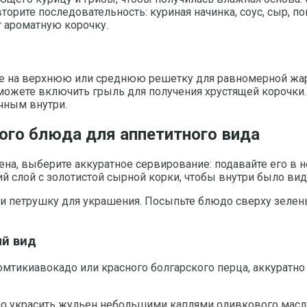
торите последовательность: куриная начинка, соус, сыр, 
 ароматную корочку.
те на верхнюю или среднюю решетку для равномерной жарки
 можете включить грыль для получения хрустящей корочки.
чным внутри.
ого блюда для аппетитного вида
на, выберите аккуратное сервирование: подавайте его в 
й слой с золотистой сырной корки, чтобы внутри было ви
и петрушку для украшения. Посыпьте блюдо сверху зелень
ый вид
мтикиавокадо или красного болгарского перца, аккуратно
о украсить жульен небольшими каплями оливкового масла 