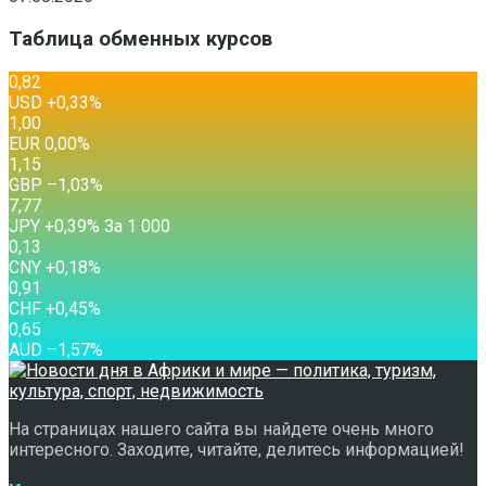
Таблица обменных курсов
0,82
USD
+0,33
%
1,00
EUR
0,00
%
1,15
GBP
–1,03
%
7,77
JPY
+0,39
%
За 1 000
0,13
CNY
+0,18
%
0,91
CHF
+0,45
%
0,65
AUD
–1,57
%
На страницах нашего сайта вы найдете очень много
интересного. Заходите, читайте, делитесь информацией!