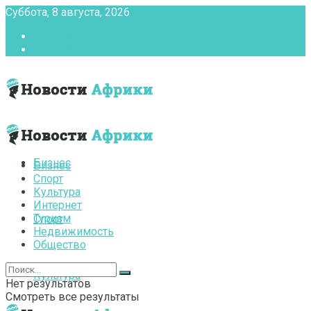
Суббота, 8 августа, 2026
Главная
Контакты
Бизнес
Бизнес
Спорт
Культура
Интернет
Туризм
Спорт
Недвижимость
Общество
Культура
Нет результатов
Смотреть все результаты