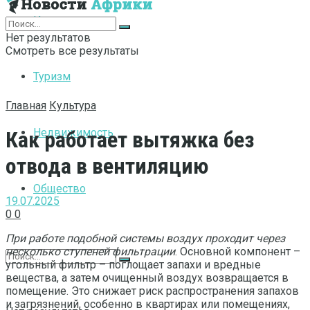
Интернет
Нет результатов
Смотреть все результаты
Туризм
Главная
Культура
Недвижимость
Как работает вытяжка без
отвода в вентиляцию
Общество
19.07.2025
0
0
При работе подобной системы воздух проходит через
несколько ступеней фильтрации
. Основной компонент –
угольный фильтр – поглощает запахи и вредные
вещества, а затем очищенный воздух возвращается в
помещение. Это снижает риск распространения запахов
и загрязнений, особенно в квартирах или помещениях,