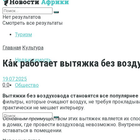
Интернет
Нет результатов
Смотреть все результаты
Туризм
Главная
Культура
Недвижимость
Как работает вытяжка без возд
19.07.2025
0
0
Общество
Вытяжки без воздуховода становятся все популярнее 
фильтры, которые очищают воздух, не требуя прокладыв
практически не мешает интерьеру.
Основным преимуществом
этих вытяжек является их спо
в домах, где провести воздуховод невозможно. Внутрен
оставаться в помещении.