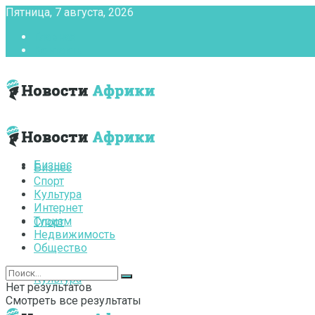
Пятница, 7 августа, 2026
Главная
Контакты
Бизнес
Бизнес
Спорт
Культура
Интернет
Туризм
Спорт
Недвижимость
Общество
Культура
Нет результатов
Смотреть все результаты