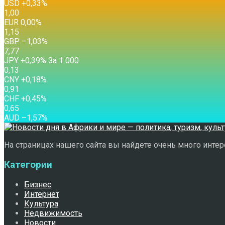
USD
+0,33
%
1,00
EUR
0,00
%
1,15
GBP
–1,03
%
7,77
JPY
+0,39
%
За 1 000
0,13
CNY
+0,18
%
0,91
CHF
+0,45
%
0,65
AUD
–1,57
%
На страницах нашего сайта вы найдете очень много интере
Категории
Бизнес
Интернет
Культура
Недвижимость
Новости