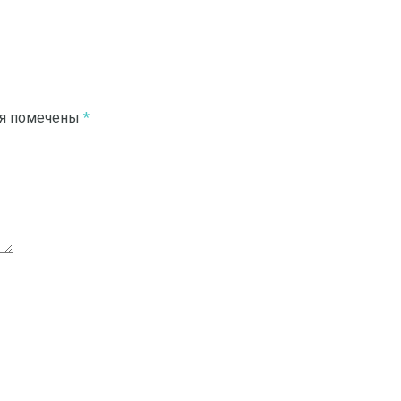
ля помечены
*