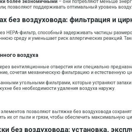
жки более экономичными
– они потребляют меньше энерг
ели
, позволяют поддерживать оптимальный уровень воздух
х без воздуховода: фильтрация и цир
з HEPA-фильтр, способный задерживать частицы размером
нюю среду и уменьшает риск аллергических реакций. Тако
нного воздуха
через вентиляционные отверстия или специально предна
ние, сочетая механическую фильтрацию и естественную ц
нными угольными фильтрами, которые устраняют запахи 
 кухне без необходимости удаления воздуха наружу.
 элементов позволяют вытяжке без воздуховода сохранят
ить их от пыли и грязи, чтобы обеспечить максимальную ц
 без воздуховода: установка, экспл