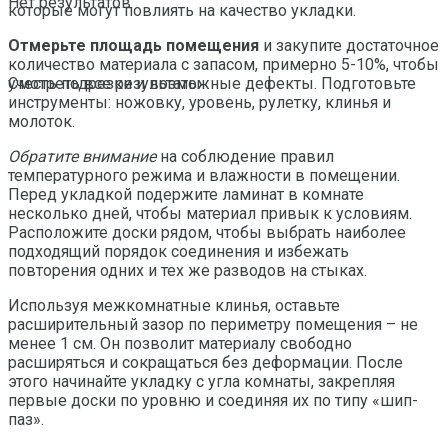
Нет результатов
которые могут повлиять на качество укладки.
Отмерьте площадь помещения
и закупите достаточное
количество материала с запасом, примерно 5-10%, чтобы
учесть подрезки и возможные дефекты. Подготовьте
Смотреть все результаты
инструменты: ножовку, уровень, рулетку, клинья и
молоток.
Обратите внимание
на соблюдение правил
температурного режима и влажности в помещении.
Перед укладкой подержите ламинат в комнате
несколько дней, чтобы материал привык к условиям.
Расположите доски рядом, чтобы выбрать наиболее
подходящий порядок соединения и избежать
повторения одних и тех же разводов на стыках.
Используя межкомнатные клинья, оставьте
расширительный зазор по периметру помещения – не
менее 1 см. Он позволит материалу свободно
расширяться и сокращаться без деформации. После
этого начинайте укладку с угла комнаты, закрепляя
первые доски по уровню и соединяя их по типу «шип-
паз».