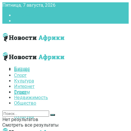
Пятница, 7 августа, 2026
Главная
Контакты
Бизнес
Бизнес
Спорт
Культура
Интернет
Туризм
Спорт
Недвижимость
Общество
Культура
Нет результатов
Смотреть все результаты