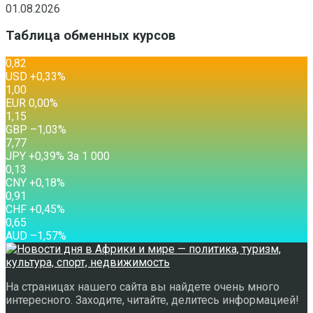
01.08.2026
Таблица обменных курсов
0,82
USD
+0,33
%
1,00
EUR
0,00
%
1,15
GBP
–1,03
%
7,77
JPY
+0,39
%
За 1 000
0,13
CNY
+0,18
%
0,91
CHF
+0,45
%
0,65
AUD
–1,57
%
На страницах нашего сайта вы найдете очень много
интересного. Заходите, читайте, делитесь информацией!