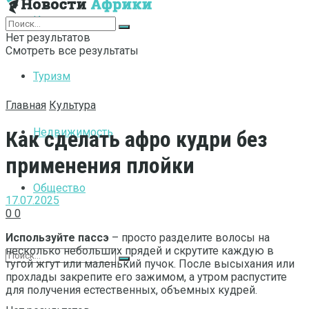
Интернет
Нет результатов
Смотреть все результаты
Туризм
Главная
Культура
Недвижимость
Как сделать афро кудри без
применения плойки
Общество
17.07.2025
0
0
Используйте пассэ
– просто разделите волосы на
несколько небольших прядей и скрутите каждую в
тугой жгут или маленький пучок. После высыхания или
прохлады закрепите его зажимом, а утром распустите
для получения естественных, объемных кудрей.