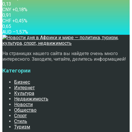
0,13
CNY
+0,18
%
0,91
CHF
+0,45
%
0,65
AUD
–1,57
%
На страницах нашего сайта вы найдете очень много
интересного. Заходите, читайте, делитесь информацией!
Категории
Бизнес
Интернет
Культура
Недвижимость
Новости
Общество
Спорт
Стиль
Туризм