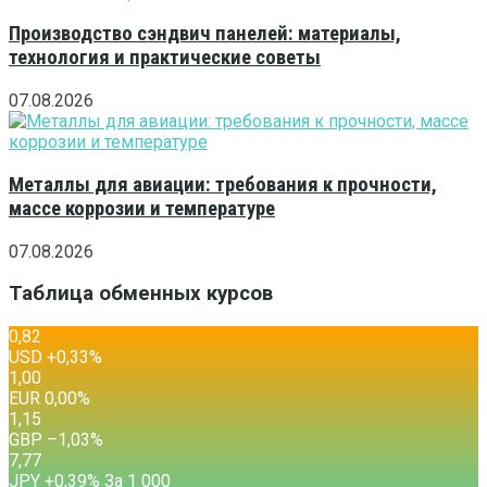
Производство сэндвич панелей: материалы,
технология и практические советы
07.08.2026
Металлы для авиации: требования к прочности,
массе коррозии и температуре
07.08.2026
Таблица обменных курсов
0,82
USD
+0,33
%
1,00
EUR
0,00
%
1,15
GBP
–1,03
%
7,77
JPY
+0,39
%
За 1 000