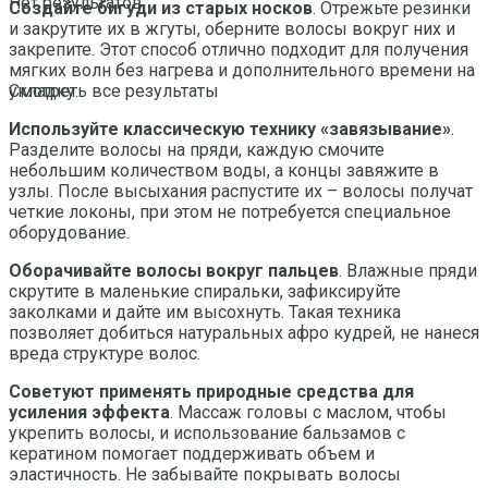
Нет результатов
Создайте бигуди из старых носков
. Отрежьте резинки
и закрутите их в жгуты, оберните волосы вокруг них и
закрепите. Этот способ отлично подходит для получения
мягких волн без нагрева и дополнительного времени на
укладку.
Смотреть все результаты
Используйте классическую технику «завязывание»
.
Разделите волосы на пряди, каждую смочите
небольшим количеством воды, а концы завяжите в
узлы. После высыхания распустите их – волосы получат
четкие локоны, при этом не потребуется специальное
оборудование.
Оборачивайте волосы вокруг пальцев
. Влажные пряди
скрутите в маленькие спиральки, зафиксируйте
заколками и дайте им высохнуть. Такая техника
позволяет добиться натуральных афро кудрей, не нанеся
вреда структуре волос.
Советуют применять природные средства для
усиления эффекта
. Массаж головы с маслом, чтобы
укрепить волосы, и использование бальзамов с
кератином помогает поддерживать объем и
эластичность. Не забывайте покрывать волосы