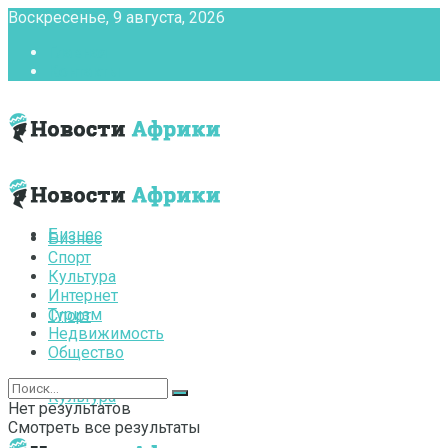
Воскресенье, 9 августа, 2026
Главная
Контакты
Бизнес
Бизнес
Спорт
Культура
Интернет
Туризм
Спорт
Недвижимость
Общество
Культура
Нет результатов
Смотреть все результаты