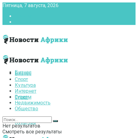
Пятница, 7 августа, 2026
Главная
Контакты
Бизнес
Бизнес
Спорт
Культура
Интернет
Туризм
Спорт
Недвижимость
Общество
Культура
Нет результатов
Смотреть все результаты