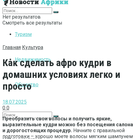
Интернет
Нет результатов
Смотреть все результаты
Туризм
Главная
Культура
Недвижимость
Как сделать афро кудри в
домашних условиях легко и
просто
Общество
18.07.2025
0
0
Преобразить свои волосы и получить яркие,
выразительные кудри можно без посещения салона
и дорогостоящих процедур.
Начните с правильной
подготовки – хорошо моете волосы мягким шампунем