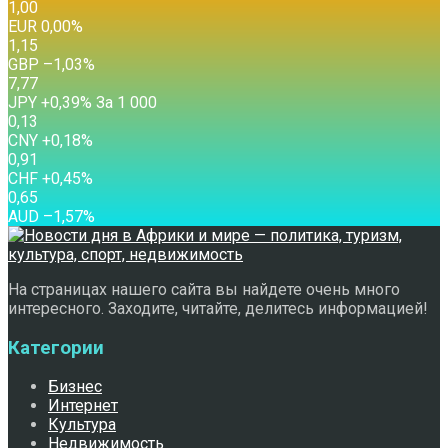
1,00
EUR
0,00
%
1,15
GBP
–1,03
%
7,77
JPY
+0,39
%
За 1 000
0,13
CNY
+0,18
%
0,91
CHF
+0,45
%
0,65
AUD
–1,57
%
На страницах нашего сайта вы найдете очень много
интересного. Заходите, читайте, делитесь информацией!
Категории
Бизнес
Интернет
Культура
Недвижимость