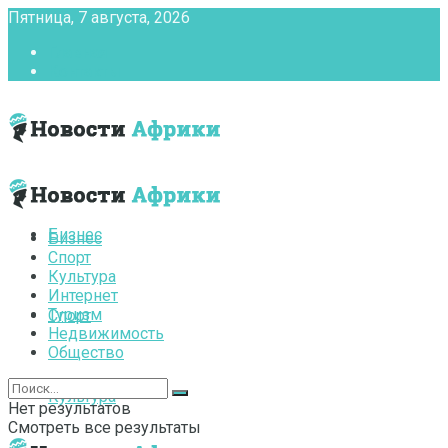
Пятница, 7 августа, 2026
Главная
Контакты
Бизнес
Бизнес
Спорт
Культура
Интернет
Туризм
Спорт
Недвижимость
Общество
Культура
Нет результатов
Смотреть все результаты