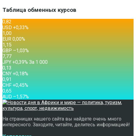
Таблица обменных курсов
0,82
USD
+0,33
%
1,00
EUR
0,00
%
1,15
GBP
–1,03
%
7,77
JPY
+0,39
%
За 1 000
0,13
CNY
+0,18
%
0,91
CHF
+0,45
%
0,65
AUD
–1,57
%
На страницах нашего сайта вы найдете очень много
интересного. Заходите, читайте, делитесь информацией!