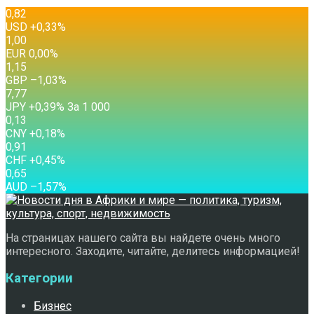
0,82
USD
+0,33
%
1,00
EUR
0,00
%
1,15
GBP
–1,03
%
7,77
JPY
+0,39
%
За 1 000
0,13
CNY
+0,18
%
0,91
CHF
+0,45
%
0,65
AUD
–1,57
%
На страницах нашего сайта вы найдете очень много
интересного. Заходите, читайте, делитесь информацией!
Категории
Бизнес