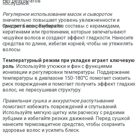
Нет результатов
послушной.
Регулярное использование масок и сывороток
значительно повышает уровень увлажненности и
придает блеск. Выбирайте составы с керамидами,
Смотреть все результаты
кератинами или протеинами, которые запечатывают
чешуйки волоса и создают эффект гладкости. Наносите
средства по длине, избегая корней, чтобы не утяжелять
волосы.
Температурный режим при укладке играет ключевую
роль
. Используйте утюжки и фен с функциями
ионизации и регулировки температуры. Поддержание
температуры в диапазоне 150-180°C помогает снизить
риск повреждения и помогает получить эффект гладких
волос, не пересушивая структуру.
Правильная сушка и аккуратное распутывание
помогают избежать повреждений и спутываний.
Используйте мягкую щетку или расческу с редкими
зубцами и избегайте резких движений. Перед сушкой
нанесите термозащитное средство, чтобы сохранить
здоровье волос и усилить блеск.