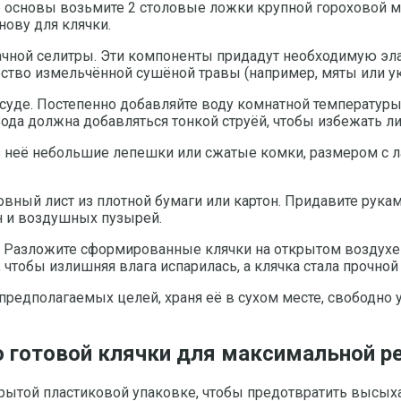
е основы возьмите 2 столовые ложки крупной гороховой м
нову для клячки.
ной селитры. Эти компоненты придадут необходимую эласт
ство измельчённой сушёной травы (например, мяты или ук
уде. Постепенно добавляйте воду комнатной температуры,
Вода должна добавляться тонкой струёй, чтобы избежать 
из неё небольшие лепешки или сжатые комки, размером с
вный лист из плотной бумаги или картон. Придавите рука
н и воздушных пузырей.
. Разложите сформированные клячки на открытом воздух
 чтобы излишняя влага испарилась, а клячка стала прочной
редполагаемых целей, храня её в сухом месте, свободно 
 готовой клячки для максимальной р
крытой пластиковой упаковке, чтобы предотвратить высыха