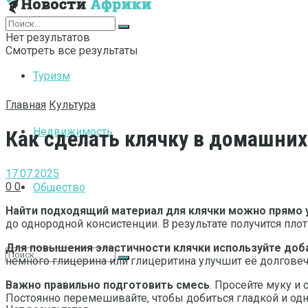
Интернет
Нет результатов
Смотреть все результаты
Туризм
Главная
Культура
Недвижимость
Как сделать клячку в домашних
17.07.2025
0
0
Общество
Найти подходящий материал для клячки можно прямо 
до однородной консистенции. В результате получится пло
Для повышения эластичности клячки используйте доб
немного глицерина или глицеритина улучшит её долговеч
Важно правильно подготовить смесь
. Просейте муку и
Постоянно перемешивайте, чтобы добиться гладкой и одн