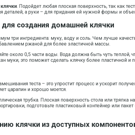
 клячки
. Подойдет любая плоская поверхность, так как т
я деталей, а руки – для придания ей нужной формы и объе
в для создания домашней клячки
ум три ингредиента: муку, воду и соль. Чем лучше качест
бавлением ржаной для более эластичной массы.
яйте около 0,5 части воды. Вода должна быть чуть теплой,
ан муки, это поможет сделать клячку более пластичной и п
мешивания теста – это упростит процесс и ускорит получ
яет царапин и хорошо моется.
лическая трубка. Плоская поверхность стола или тряпка н
ортировки, подготовьте пластиковый контейнер или пакет 
ению клячки из доступных компоненто