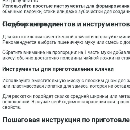
Нет результатов
Используйте простые инструменты для формирования
обычные палочки, стеки или даже зубочистки для создани
Подбор ингредиентов и инструменто
Смотреть все результаты
Для изготовления качественной клячки используйте миним
Рекомендуется выбрать пшеничную муку или смесь с до
Обратите внимание на пропорции: на 1 часть муки добавл
вкусу, обычно достаточно половины чайной ложки на стак
Инструменты для приготовления клячки
Используйте вместительную миску с плоским дном для за
или пластмассовая лопатка для замеса, которая не оставл
Для раскатки подойдет скалка средней ширины или метал
осложнений. В случае необходимости хранения или трансп
свойств.
Пошаговая инструкция по приготовл