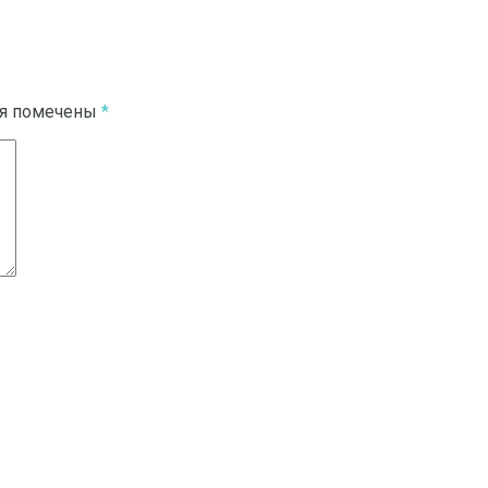
ля помечены
*