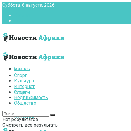
Суббота, 8 августа, 2026
Главная
Контакты
Бизнес
Бизнес
Спорт
Культура
Интернет
Туризм
Спорт
Недвижимость
Общество
Культура
Нет результатов
Смотреть все результаты