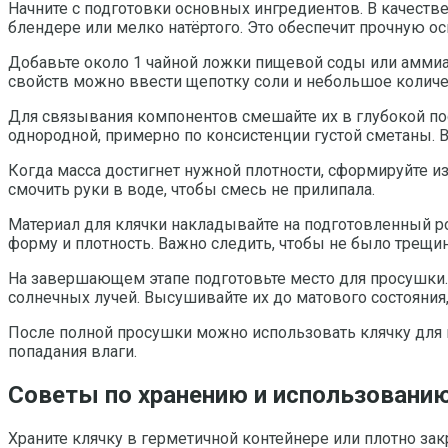
Начните с подготовки основных ингредиентов. В качеств
блендере или мелко натёртого. Это обеспечит прочную ос
Добавьте около 1 чайной ложки пищевой соды или аммиач
свойств можно ввести щепотку соли и небольшое количе
Для связывания компонентов смешайте их в глубокой пос
однородной, примерно по консистенции густой сметаны. 
Когда масса достигнет нужной плотности, сформируйте 
смочить руки в воде, чтобы смесь не прилипала.
Материал для клячки накладывайте на подготовленный ро
форму и плотность. Важно следить, чтобы не было трещи
На завершающем этапе подготовьте место для просушки
солнечных лучей. Высушивайте их до матового состояния,
После полной просушки можно использовать клячку для п
попадания влаги.
Советы по хранению и использованию
Храните клячку в герметичной контейнере или плотно за