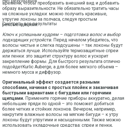
Нет результатов
времени, чтобы преобразить внешний вид и добавить
образу выразительности. Не обязательно тратить часы
на сложные укладки: можно получить красивые,
упругие локоны за полчаса, следуя простым
Смотреть все результаты
рекомендациям.
Ключ к успешным кудрям – подготовка волос и выбор
подходящих устройств.
Перед началом убедитесь, что
волосы чистые и слегка подсушены – так локоны будут
держаться лучше. Используйте термозащитные спреи
или пенки: это защитит структуру волос и ускорит
закрепление формы. Для быстрого результата отлично
подойдетKurlic Auberge, а для более мягкого объема –
немного мусса и диффузор.
Оригинальный эффект создается разными
способами, начиная с простых плойек и заканчивая
быстрыми вариантами с бигудями или горячими
щипцами.
Примените горячие приборы аккуратно, делая
небольшие пряди по одной – это поможет добиться
более четких и стойких локонов. Вечером, например,
накрутите влажные волосы на мягкие бигуди – к утру
локоны будут упругими и насыщенными. Также можно
использовать укладочные средства: спреи и пенки,