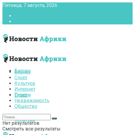
Пятница, 7 августа, 2026
Главная
Контакты
Бизнес
Бизнес
Спорт
Культура
Интернет
Туризм
Спорт
Недвижимость
Общество
Культура
Нет результатов
Смотреть все результаты