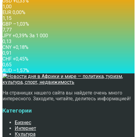
USD
+0,33
%
1,00
EUR
0,00
%
1,15
GBP
–1,03
%
7,77
JPY
+0,39
%
За 1 000
0,13
CNY
+0,18
%
0,91
CHF
+0,45
%
0,65
AUD
–1,57
%
На страницах нашего сайта вы найдете очень много
интересного. Заходите, читайте, делитесь информацией!
Категории
Бизнес
Интернет
Культура