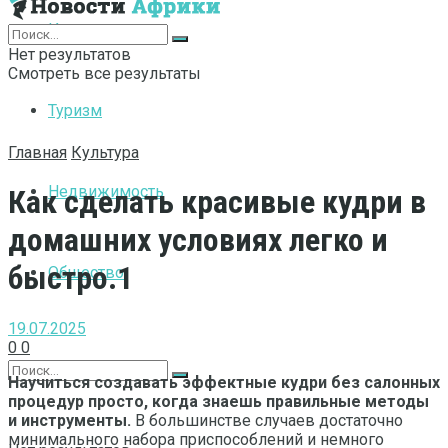
Интернет
Нет результатов
Смотреть все результаты
Туризм
Главная
Культура
Недвижимость
Как сделать красивые кудри в
домашних условиях легко и
быстро.1
Общество
19.07.2025
0
0
Научиться создавать эффектные кудри без салонных
процедур просто, когда знаешь правильные методы
и инструменты.
В большинстве случаев достаточно
минимального набора приспособлений и немного