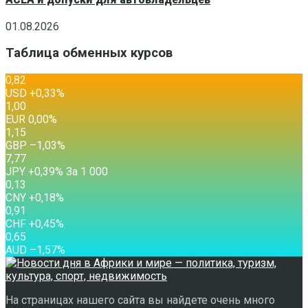
01.08.2026
Таблица обменных курсов
0,82
USD
+0,33
%
1,00
EUR
0,00
%
1,15
GBP
–1,03
%
7,77
JPY
+0,39
%
За 1 000
0,13
CNY
+0,18
%
0,91
CHF
+0,45
%
0,65
AUD
–1,57
%
На страницах нашего сайта вы найдете очень много