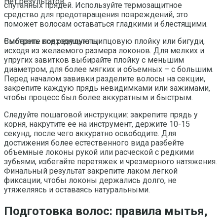
Нет результатов
спутанных прядей. Используйте термозащитное
средство для предотвращения повреждений, это
поможет волосам оставаться гладкими и блестящими.
Выберите подходящую щипцовую плойку или бигуди,
Смотреть все результаты
исходя из желаемого размера локонов. Для мелких и
упругих завитков выбирайте плойку с меньшим
диаметром, для более мягких и объемных – с большим.
Перед началом завивки разделите волосы на секции,
закрепите каждую прядь невидимками или зажимами,
чтобы процесс был более аккуратным и быстрым.
Следуйте пошаговой инструкции: закрепите прядь у
корня, накрутите ее на инструмент, держите 10-15
секунд, после чего аккуратно освободите. Для
достижения более естественного вида разбейте
объемные локоны рукой или расческой с редкими
зубьями, избегайте перетяжек и чрезмерного натяжения.
Финальный результат закрепите лаком легкой
фиксации, чтобы локоны держались долго, не
утяжеляясь и оставаясь натуральными.
Подготовка волос: правила мытья,