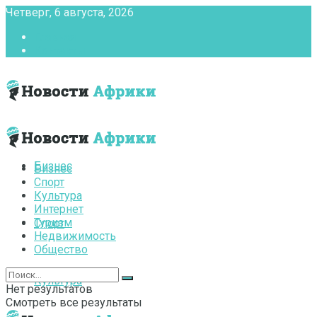
Четверг, 6 августа, 2026
Главная
Контакты
Бизнес
Бизнес
Спорт
Культура
Интернет
Туризм
Спорт
Недвижимость
Общество
Культура
Нет результатов
Смотреть все результаты