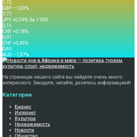
1,15
GBP
–1,03
%
7,77
JPY
+0,39
%
За 1 000
0,13
CNY
+0,18
%
0,91
CHF
+0,45
%
0,65
AUD
–1,57
%
На страницах нашего сайта вы найдете очень много
интересного. Заходите, читайте, делитесь информацией!
Категории
Бизнес
Интернет
Культура
Недвижимость
Новости
Общество