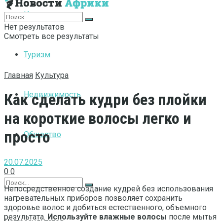
Интернет
Нет результатов
Смотреть все результаты
Туризм
Главная
Культура
Недвижимость
Как сделать кудри без плойки
на короткие волосы легко и
просто
Общество
20.07.2025
0
0
Непосредственное создание кудрей без использования
нагревательных приборов позволяет сохранить
здоровье волос и добиться естественного, объемного
результата.
Используйте влажные волосы
после мытья