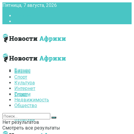
Пятница, 7 августа, 2026
Главная
Контакты
Бизнес
Бизнес
Спорт
Культура
Интернет
Туризм
Спорт
Недвижимость
Общество
Культура
Нет результатов
Смотреть все результаты