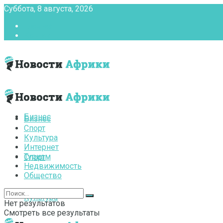
Суббота, 8 августа, 2026
Главная
Контакты
Бизнес
Бизнес
Спорт
Культура
Интернет
Туризм
Спорт
Недвижимость
Общество
Культура
Нет результатов
Смотреть все результаты