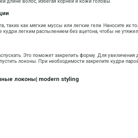
ей длине волос, избегая корней и кожи головы.
ции
в, таких как мягкие муссы или легкие гели. Наносите их
е кудри легким распылением без ацетона, чтобы не утяжел
аспускать. Это поможет закрепить форму. Для увеличени
спустить локоны. При необходимости закрепите кудри паро
е локоны| modern styling