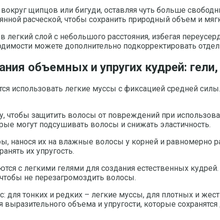
 вокруг щипцов или бигуди, оставляя чуть больше свободн
нной расческой, чтобы сохранить природный объем и мягк
 в легкий слой с небольшого расстояния, избегая переусер
одимости можете дополнительно подкорректировать отдел
ния объемных и упругих кудрей: гели
ся использовать легкие муссы с фиксацией средней силы.
, чтобы защитить волосы от повреждений при использован
рые могут подсушивать волосы и снижать эластичность.
ры, нанося их на влажные волосы у корней и равномерно р
анять их упругость.
ются с легкими гелями для создания естественных кудрей
чтобы не перезагромоздить волосы.
: для тонких и редких – легкие муссы, для плотных и жес
 выразительного объема и упругости, которые сохранятся