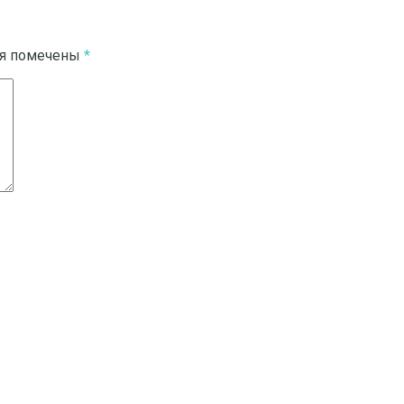
ля помечены
*