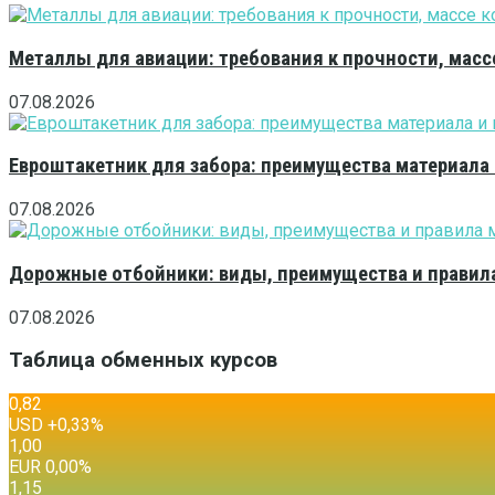
Металлы для авиации: требования к прочности, масс
07.08.2026
Евроштакетник для забора: преимущества материала
07.08.2026
Дорожные отбойники: виды, преимущества и правила
07.08.2026
Таблица обменных курсов
0,82
USD
+0,33
%
1,00
EUR
0,00
%
1,15