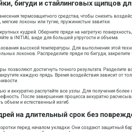
ойки, бигуди и стайлинговых щипцов 
анесения термозащитного средства, чтобы снизить возде
, мягкие локоны или тугие, пружинистые завитки.
упных кудрей. Оберните пряди на нагретую поверхность, 
йте в INITIAL виде для большей упругости и объема.
зования высокой температуры. Для выполнения этой техн
ьных локонов. Распределите пряди по бигуди, закрепите и 
 позволяют достигнуть точного результата. Разделите во
акрутите каждую прядь. Время воздействия зависит от тол
чивости.
ью и аккуратно распутайте все узлы. Для получения боле
ьефность. После завершения процесса аккуратно расчесыв
ь объем и естественный изгиб.
дрей на длительный срок без поврежд
оротки перед началом укладки. Они создают защитный б