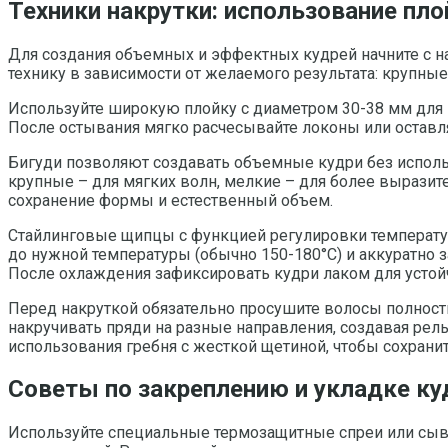
Техники накрутки: использование пл
Для создания объемных и эффектных кудрей начните с н
технику в зависимости от желаемого результата: крупные
Используйте широкую плойку с диаметром 30-38 мм для кр
После остывания мягко расчесывайте локоны или оставля
Бигуди позволяют создавать объемные кудри без исполь
крупные – для мягких волн, мелкие – для более выразител
сохранение формы и естественный объем.
Стайлинговые щипцы с функцией регулировки температуры
до нужной температуры (обычно 150-180°С) и аккуратно з
После охлаждения зафиксировать кудри лаком для устой
Перед накруткой обязательно просушите волосы полност
накручивать пряди на разные направления, создавая рел
использования гребня с жесткой щетиной, чтобы сохранит
Советы по закреплению и укладке ку
Используйте специальные термозащитные спреи или сыв