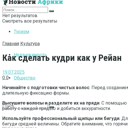
Интернет
Нет результатов
Смотреть все результаты
Туризм
Главная
Культура
Недвижимость
Как сделать кудри как у Рейан
19.07.2025
0
0
Общество
Начинайте с подготовки чистых волос
. Перед создание
длительную фиксацию формы.
Высушите волосы и разделите их на пряди
. С помощью 
работу с каждой прядью и добиться аккуратности.
Используйте профессиональный щипцы или бигуди
. Д
бигуди средней величины. Обратите внимание, что горячи