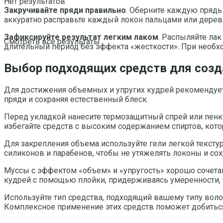
Нет результатов
Закручивайте пряди правильно
. Оберните каждую прядь
аккуратно расправьте каждый локон пальцами или деревя
Зафиксируйте результат легким лаком
. Распыляйте лак
Смотреть все результаты
длительный период без эффекта «жесткости». При необх
Выбор подходящих средств для созда
Для достижения объемных и упругих кудрей рекомендует
пряди и сохраняя естественный блеск.
Перед укладкой нанесите термозащитный спрей или пенку
избегайте средств с высоким содержанием спиртов, кото
Для закрепления объема используйте гели легкой тексту
силиконов и парабенов, чтобы не утяжелять локоны и сохр
Муссы с эффектом «объем» и «упругость» хорошо сочета
кудрей с помощью плойки, придерживаясь умеренности, 
Используйте тип средства, подходящий вашему типу волос
Комплексное применение этих средств поможет добиться