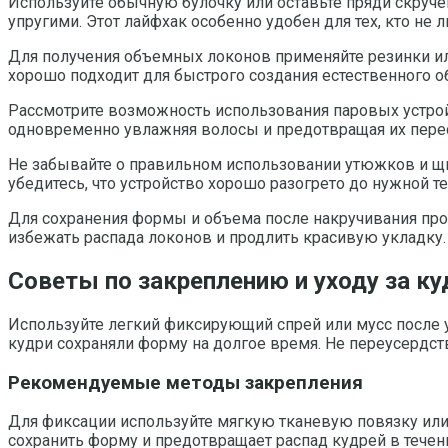
Используйте обычную булочку или оставьте пряди скруче
упругими. Этот лайфхак особенно удобен для тех, кто не
Для получения объемных локонов применяйте резинки или 
хорошо подходит для быстрого создания естественного о
Рассмотрите возможность использования паровых устрой
одновременно увлажняя волосы и предотвращая их перес
Не забывайте о правильном использовании утюжков и щ
убедитесь, что устройство хорошо разогрето до нужной 
Для сохранения формы и объема после накручивания про
избежать распада локонов и продлить красивую укладку.
Советы по закреплению и уходу за к
Используйте легкий фиксирующий спрей или мусс после у
кудри сохраняли форму на долгое время. Не переусердст
Рекомендуемые методы закрепления
Для фиксации используйте мягкую тканевую повязку или
сохранить форму и предотвращает распад кудрей в течен