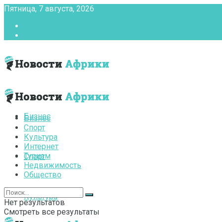
Пятница, 7 августа, 2026
Главная
Контакты
Бизнес
Бизнес
Спорт
Культура
Интернет
Туризм
Спорт
Недвижимость
Общество
Культура
Нет результатов
Смотреть все результаты