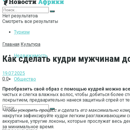
Интернет
Нет результатов
Смотреть все результаты
Туризм
Главная
Культура
Недвижимость
Как сделать кудри мужчинам до
19.07.2025
0
0
Общество
Преобразить свой образ с помощью кудрей можно всег
чистых и слегка влажных волос, чтобы добиться более ст
покрытием, предварительно нанеся защитный спрей от те
Чтобы ускорить процесс и сделать его максимально комф
накрутки зафиксируйте кудри легким разглаживающим сп
аккуратные, упругие локоны, которые прослужат весь д
за минимальное время.