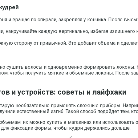
кудрей
орня и вращая по спирали, закрепляя у кончика. После выс
и, накручивайте каждую вертикально, избегая излишнего н
ожную сторону от привычной. Это добавит объема и сдел
но сушить волосы и одновременно формировать локоны. Н
лом, чтобы получить мягкие и объемные локоны. После за
в и устройств: советы и лайфхаки
тарую необязательно применять сложные приборы. Наприме
лучили естественный изгиб. Такой способ подойдет тем, кт
бъемам: их можно купить в магазинах или использовать о
а для фиксации формы, чтобы кудри держались дольше.