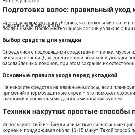
Нет результатов
Подготовка волос: правильный уход 
Перед началом укладки убедись, что волосы чистые и п
Смотреть все результаты
послушными. После мытья нанеси легкий увлажняющий ба
Выбор средств для укладки
Определися с подходящими средствами – пенки, муссы 
сильной степени. Для естественной объемной укладки п
расслабленных локонов, при этом сохраняя их естественн
Основные правила ухода перед укладкой
Не наносите средства на влажные волосы, если планируе
применяйте термозащитные спреи – это поможет сохрани
гладкими и послушными для формирования кудрей.
Техники накрутки: простые способы
Используйте гибкие бигуди или мягкие гильотинные щипц
корней и придерживая около 10-15 минут. Такой способ