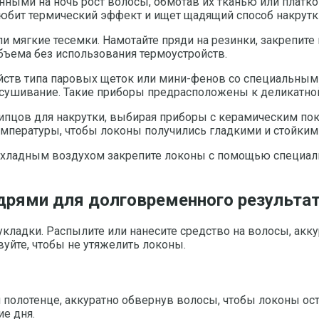
нными на ночь рост волосы, обмотав их тканью или платк
 любит термический эффект и ищет щадящий способ накрутк
мягкие тесемки. Намотайте пряди на резинки, закрепите и 
бъема без использования термоустройств.
ств типа паровых щеток или мини-фенов со специальными
ушивание. Такие приборы предрасположены к деликатной 
ипцов для накрутки, выбирая приборы с керамическим по
температуры, чтобы локоны получились гладкими и стойким
хладным воздухом закрепите локоны с помощью специальн
удрями для долговременного результа
кладки. Распылите или нанесите средство на волосы, акку
вуйте, чтобы не утяжелить локоны.
 полотенце, аккуратно обвернув волосы, чтобы локоны ос
ие дня.