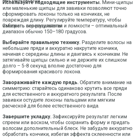
Нет результатов
Используйте подходящие инструменты.
Мини-щипцы
или маленькие щипцы для завивки позволяют точно
сформировать локоны только на кончиках, не
повреждая длину. Регулируйте температуру, чтобы
избежать пересушивания и ломкости – оптимальный
Смотреть все результаты
диапазон обычно 150–180 градусов.
Выбирайте правильную технику.
Разделите волосы на
небольшие пряди и аккуратно накрутите кончики,
начиная с середины длины и двигаясь к кончикам. Не
затягивайте щипцы сильно и не держите их слишком
долго – 5-8 секунд вполне достаточно для
формирования красивого локона.
Завораживайте каждую прядь.
Обратите внимание на
симметрию: старайтесь одинаково крутить все пряди
для естественного и аккуратного результата. После
завивки остудите локоны пальцами или мягким
расческой для более естественного вида.
Завершите укладку.
Зафиксируйте результат легким
спреем или воском, чтобы сохранить форму и придать
волосам дополнительный блеск. Не забудьте аккуратно
обработать кончики, избегая эффекта склеенности или