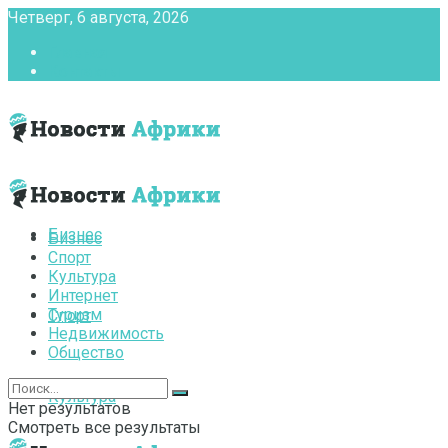
Четверг, 6 августа, 2026
Главная
Контакты
Бизнес
Бизнес
Спорт
Культура
Интернет
Туризм
Спорт
Недвижимость
Общество
Культура
Нет результатов
Смотреть все результаты