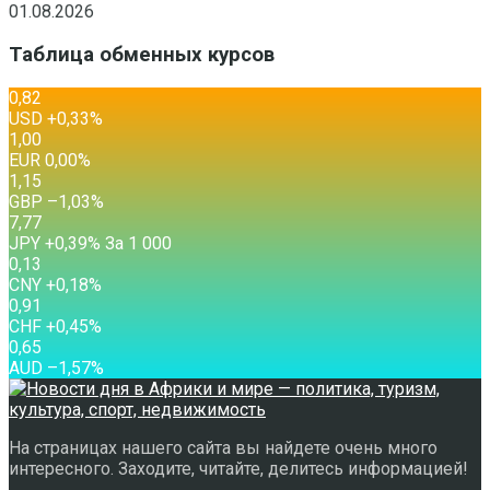
01.08.2026
Таблица обменных курсов
0,82
USD
+0,33
%
1,00
EUR
0,00
%
1,15
GBP
–1,03
%
7,77
JPY
+0,39
%
За 1 000
0,13
CNY
+0,18
%
0,91
CHF
+0,45
%
0,65
AUD
–1,57
%
На страницах нашего сайта вы найдете очень много
интересного. Заходите, читайте, делитесь информацией!