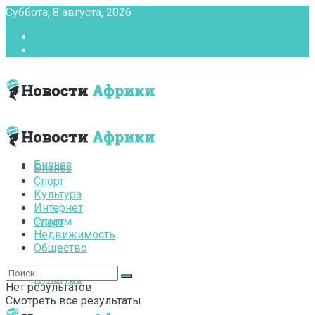
Суббота, 8 августа, 2026
Главная
Контакты
Бизнес
Бизнес
Спорт
Культура
Интернет
Туризм
Спорт
Недвижимость
Общество
Культура
Нет результатов
Смотреть все результаты