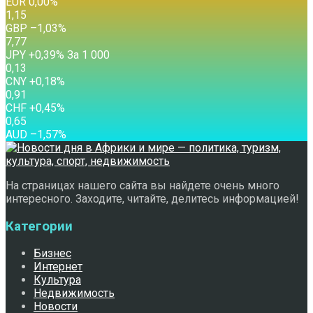
EUR
0,00
%
1,15
GBP
–1,03
%
7,77
JPY
+0,39
%
За 1 000
0,13
CNY
+0,18
%
0,91
CHF
+0,45
%
0,65
AUD
–1,57
%
На страницах нашего сайта вы найдете очень много
интересного. Заходите, читайте, делитесь информацией!
Категории
Бизнес
Интернет
Культура
Недвижимость
Новости