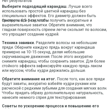
Нет результатов
Выберите подходящий карандаш.
Лучше всего
использовать простой цветной карандаш без
специальных эффектов. Его диаметр должен быть
примерно 0,5-1 см, чтобы получить аккуратные и
Смотреть все результаты
выразительные завитки. Обратите внимание, что
гладкая поверхность спреем легче скользит по волосам,
что упрощает создание кудрей.
Техника завивки.
Разделите волосы на небольшие
пряди. Оберните каждую прядь вокруг карандаша
примерно на 10-15 секунд, делая небольшие
скручивающие движения. После этого аккуратно
снимите карандаш, чтобы сохранить завиток. Для более
стойкого эффекта зафиксируйте каждую прядь лаком
или муссом, чтобы кудри держались дольше.
Обратите внимание на итог.
После того, как все пряди
будут завиты, аккуратно взбейте кудри руками или
расческой с редкими зубьями для создания мягких волн.
Чтобы придать образу дополнительную натуральность,
нанесите немного спрея для текстурирования.
Советы по ускорению процесса и повышению его