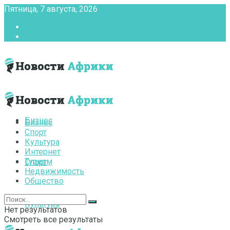
Пятница, 7 августа, 2026
Главная
Контакты
Бизнес
Бизнес
Спорт
Культура
Интернет
Туризм
Спорт
Недвижимость
Общество
Культура
Нет результатов
Смотреть все результаты