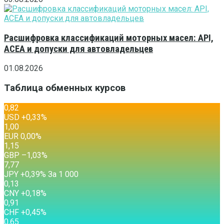
Расшифровка классификаций моторных масел: API,
ACEA и допуски для автовладельцев
01.08.2026
Таблица обменных курсов
0,82
USD
+0,33
%
1,00
EUR
0,00
%
1,15
GBP
–1,03
%
7,77
JPY
+0,39
%
За 1 000
0,13
CNY
+0,18
%
0,91
CHF
+0,45
%
0,65