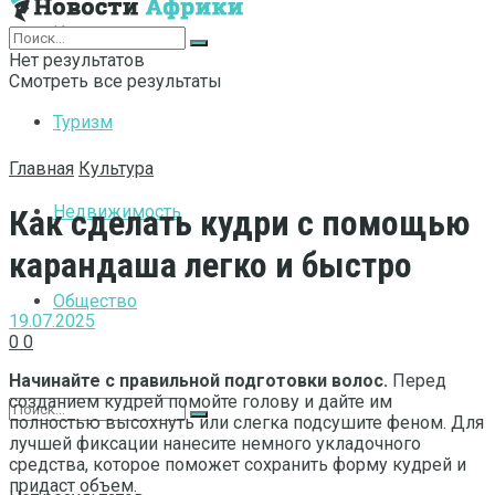
Интернет
Нет результатов
Смотреть все результаты
Туризм
Главная
Культура
Недвижимость
Как сделать кудри с помощью
карандаша легко и быстро
Общество
19.07.2025
0
0
Начинайте с правильной подготовки волос.
Перед
созданием кудрей помойте голову и дайте им
полностью высохнуть или слегка подсушите феном. Для
лучшей фиксации нанесите немного укладочного
средства, которое поможет сохранить форму кудрей и
придаст объем.