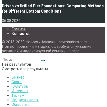
Driven vs Drilled Pier Foundations: Comparing Methods
for Different Bottom Conditions
06.08.2026
Главная
Контакты
© 2018-2020 Новости Африки - newssahara.com.
При копировании материалов требуется указание
активной и индексируемой ссылки на сайт.
Нет результатов
Смотреть все результаты
Бизнес
Спорт
Культура
Интернет
Туризм
Недвижимость
Общество