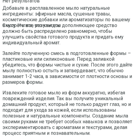
Нет результатов
Добавьте в расплавленное мыло натуральные
ингредиенты: эфирные масла, сушеные травы,
косметические добавки или ароматизаторы по вашему
вкусу. Учтите, что каждое дополняющее средство
Смотреть все результаты
должно быть распределено равномерно, чтобы
улучшить свойства готового продукта и придать ему
индивидуальный аромат.
Залейте полученную смесь в подготовленные формы –
пластиковые или силиконовые. Перед заливкой
убедитесь, что формы чистые и сухие. После этого дайте
мылу полностью остыть и затвердевает, что обычно
занимает 1-2 часа, в зависимости от плотности основы и
размеров формы.
Извлеките готовое мыло из форм аккуратно, избегая
повреждений изделия. Так вы получите уникальный
домашний продукт, который не только радует глаз, но и
подходит для ухода за кожей, если использованы
полезные и натуральные компоненты. Создание мыла
своими руками не требует особых навыков и позволяет
экспериментировать с ароматами и текстурами, делая
процесс приятным и познавательным.