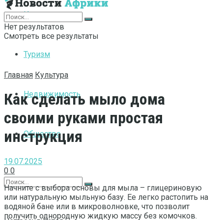
Интернет
Нет результатов
Смотреть все результаты
Туризм
Главная
Культура
Недвижимость
Как сделать мыло дома
своими руками простая
инструкция
Общество
19.07.2025
0
0
Начните с выбора основы для мыла – глицериновую
или натуральную мыльную базу. Ее легко растопить на
водяной бане или в микроволновке, что позволит
получить однородную жидкую массу без комочков.