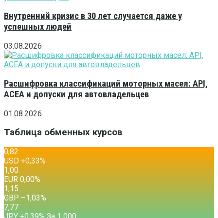
Внутренний кризис в 30 лет случается даже у
успешных людей
03.08.2026
Расшифровка классификаций моторных масел: API,
ACEA и допуски для автовладельцев
01.08.2026
Таблица обменных курсов
0,82
USD
+0,33
%
1,00
EUR
0,00
%
1,15
GBP
–1,03
%
7,77
JPY
+0,39
%
За 1 000