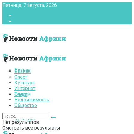
Пятница, 7 августа, 2026
Главная
Контакты
Бизнес
Бизнес
Спорт
Культура
Интернет
Туризм
Спорт
Недвижимость
Общество
Культура
Нет результатов
Смотреть все результаты