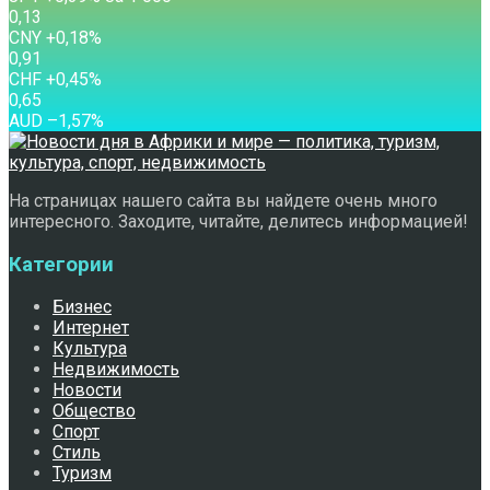
0,13
CNY
+0,18
%
0,91
CHF
+0,45
%
0,65
AUD
–1,57
%
На страницах нашего сайта вы найдете очень много
интересного. Заходите, читайте, делитесь информацией!
Категории
Бизнес
Интернет
Культура
Недвижимость
Новости
Общество
Спорт
Стиль
Туризм