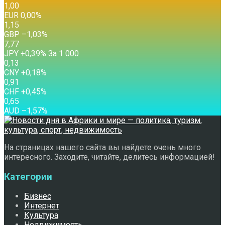
1,00
EUR
0,00
%
1,15
GBP
–1,03
%
7,77
JPY
+0,39
%
За 1 000
0,13
CNY
+0,18
%
0,91
CHF
+0,45
%
0,65
AUD
–1,57
%
На страницах нашего сайта вы найдете очень много
интересного. Заходите, читайте, делитесь информацией!
Категории
Бизнес
Интернет
Культура
Недвижимость