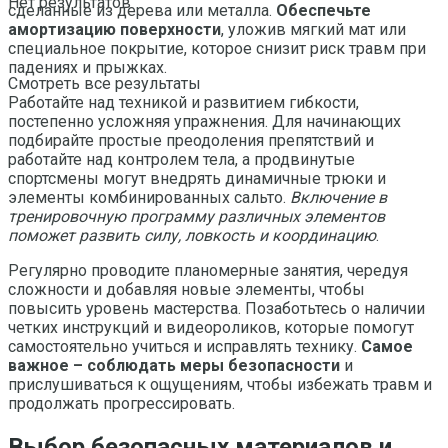
Нет результатов
сделанные из дерева или металла.
Обеспечьте
амортизацию поверхности
, уложив мягкий мат или
специальное покрытие, которое снизит риск травм при
падениях и прыжках.
Смотреть все результаты
Работайте над техникой и развитием гибкости,
постепенно усложняя упражнения. Для начинающих
подбирайте простые преодоления препятствий и
работайте над контролем тела, а продвинутые
спортсмены могут внедрять динамичные трюки и
элементы комбинированных сальто.
Включение в
тренировочную программу различных элементов
поможет развить силу, ловкость и координацию
.
Регулярно проводите планомерные занятия, чередуя
сложности и добавляя новые элементы, чтобы
повысить уровень мастерства. Позаботьтесь о наличии
четких инструкций и видеороликов, которые помогут
самостоятельно учиться и исправлять технику.
Самое
важное – соблюдать меры безопасности
и
прислушиваться к ощущениям, чтобы избежать травм и
продолжать прогрессировать.
Выбор безопасных материалов и