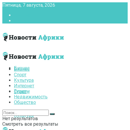
Пятница, 7 августа, 2026
Главная
Контакты
Бизнес
Бизнес
Спорт
Культура
Интернет
Туризм
Спорт
Недвижимость
Общество
Культура
Нет результатов
Смотреть все результаты