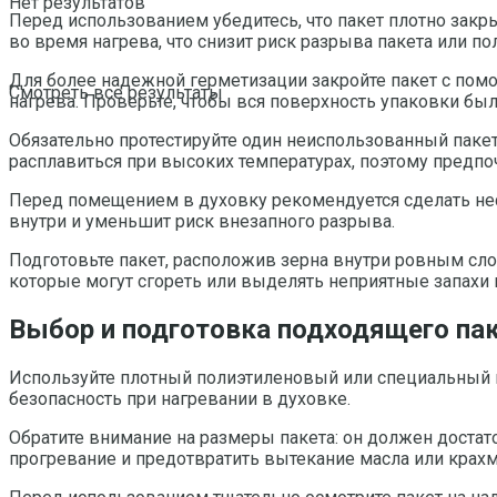
Нет результатов
Перед использованием убедитесь, что пакет плотно закр
во время нагрева, что снизит риск разрыва пакета или п
Для более надежной герметизации закройте пакет с помо
Смотреть все результаты
нагрева. Проверьте, чтобы вся поверхность упаковки была
Обязательно протестируйте один неиспользованный пакет
расплавиться при высоких температурах, поэтому предп
Перед помещением в духовку рекомендуется сделать нес
внутри и уменьшит риск внезапного разрыва.
Подготовьте пакет, расположив зерна внутри ровным сло
которые могут сгореть или выделять неприятные запахи 
Выбор и подготовка подходящего пак
Используйте плотный полиэтиленовый или специальный п
безопасность при нагревании в духовке.
Обратите внимание на размеры пакета: он должен доста
прогревание и предотвратить вытекание масла или крахм