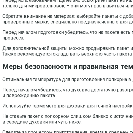
Перед использованием тщательно осмотрите пакет на на
только для микроволновок, – они могут расплавиться ил
Обратите внимание на материал: выбирайте пакеты с до
проверенные марки, специально предназначенные для ду
Перед началом подготовки убедитесь, что на пакете ест
процесса.
Для дополнительной защиты можно продырявить пакет игл
Также рекомендуется складывать верхнюю часть пакета п
Меры безопасности и правильная тем
Оптимальная температура для приготовления попкорна в 
Перед началом убедитесь, что духовка достаточно разог
и повреждению пакета.
Используйте термометр для духовки для точной настройк
Не ставьте пакет с попкорном слишком близко к источни
в середине духовки или чуть ниже.
Следите за процессом приготовления, время в среднем со