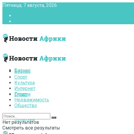
Пятница, 7 августа, 2026
Главная
Контакты
Бизнес
Бизнес
Спорт
Культура
Интернет
Туризм
Спорт
Недвижимость
Общество
Культура
Нет результатов
Смотреть все результаты