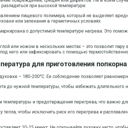
личие повреждений, трещин или дефектов. Ни в коем случ
и разладиться при высокой температуре.
бавлением пищевого полимера, который не выделяет вред
ховки или запекания в герметичных условиях.
ь маркировка о допустимой температуре нагрева. Это помо
ой или ножом в нескольких местах – это позволит пару в
од него или зафиксировать с помощью термостойственной 
пература для приготовления попкорна
духовке – 180-200°C. Ее соблюдение позволяет равномерно
рета до нужной температуры, чтобы избежать длительного
и температуры и предотвращения перегрева, что важно для
ку тепла, чтобы исключить риск его перегрева и расплавл
ставляет 10-15 минут. Не открывайте духовку часто, чтобы