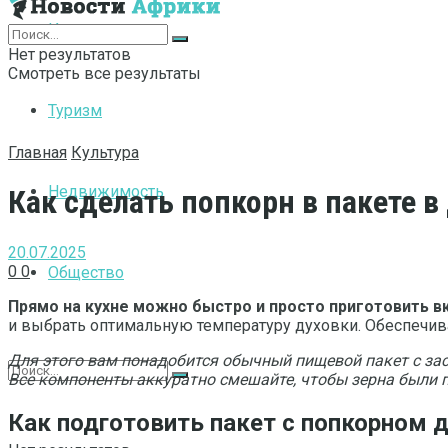
Интернет
Нет результатов
Смотреть все результаты
Туризм
Главная
Культура
Недвижимость
Как сделать попкорн в пакете в
20.07.2025
0
0
Общество
Прямо на кухне можно быстро и просто приготовить в
и выбрать оптимальную температуру духовки. Обеспечива
Для этого вам понадобится обычный пищевой пакет с за
Все компоненты аккуратно смешайте, чтобы зерна были п
Как подготовить пакет с попкорном 