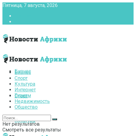
Пятница, 7 августа, 2026
Главная
Контакты
Бизнес
Бизнес
Спорт
Культура
Интернет
Туризм
Спорт
Недвижимость
Общество
Культура
Нет результатов
Смотреть все результаты