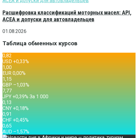
Расшифровка классификаций моторных масел: API,
ACEA и допуски для автовладельцев
01.08.2026
Таблица обменных курсов
0,82
USD
+0,33
%
1,00
EUR
0,00
%
1,15
GBP
–1,03
%
7,77
JPY
+0,39
%
За 1 000
0,13
CNY
+0,18
%
0,91
CHF
+0,45
%
0,65
AUD
–1,57
%