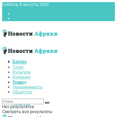
Суббота, 8 августа, 2026
Главная
Контакты
Бизнес
Бизнес
Спорт
Культура
Интернет
Туризм
Спорт
Недвижимость
Общество
Культура
Нет результатов
Смотреть все результаты