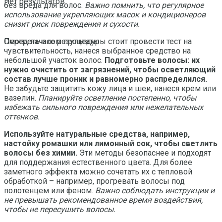
Нет результатов
без вреда для волос.
Важно помнить, что регулярное
использование укрепляющих масок и кондиционеров
снизит риск повреждения и сухости.
Перед началом процедуры стоит провести тест на
Смотреть все результаты
чувствительность, нанеся выбранное средство на
небольшой участок волос.
Подготовьте волосы: их
нужно очистить от загрязнений, чтобы осветляющий
состав лучше проник и равномерно распределился.
Не забудьте защитить кожу лица и шеи, нанеся крем или
вазелин.
Планируйте осветление постепенно, чтобы
избежать сильного повреждения или нежелательных
оттенков.
Используйте натуральные средства, например,
настойку ромашки или лимонный сок, чтобы светлить
волосы без химии.
Эти методы безопаснее и подходят
для поддержания естественного цвета. Для более
заметного эффекта можно сочетать их с тепловой
обработкой – например, прогревать волосы под
полотенцем или феном.
Важно соблюдать инструкции и
не превышать рекомендованное время воздействия,
чтобы не пересушить волосы.