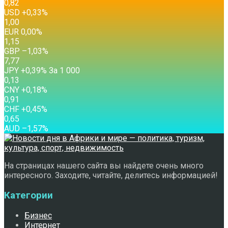
0,82
USD
+0,33
%
1,00
EUR
0,00
%
1,15
GBP
–1,03
%
7,77
JPY
+0,39
%
За 1 000
0,13
CNY
+0,18
%
0,91
CHF
+0,45
%
0,65
AUD
–1,57
%
На страницах нашего сайта вы найдете очень много
интересного. Заходите, читайте, делитесь информацией!
Категории
Бизнес
Интернет