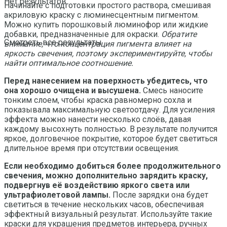
Нет результатов
Начинайте с подготовки простого раствора, смешивая
акриловую краску с люминесцентным пигментом.
Можно купить порошковый люминофор или жидкие
добавки, предназначенные для окраски.
Обратите
Смотреть все результаты
внимание, что концентрация пигмента влияет на
яркость свечения, поэтому экспериментируйте, чтобы
найти оптимальное соотношение.
Перед нанесением на поверхность убедитесь, что
она хорошо очищена и высушена.
Смесь наносите
тонким слоем, чтобы краска равномерно сохла и
показывала максимальную светоотдачу. Для усиления
эффекта можно нанести несколько слоёв, давая
каждому высохнуть полностью. В результате получится
яркое, долговечное покрытие, которое будет светиться
длительное время при отсутствии освещения.
Если необходимо добиться более продолжительного
свечения, можно дополнительно зарядить краску,
подвергнув её воздействию яркого света или
ультрафиолетовой лампы.
После зарядки она будет
светиться в течение нескольких часов, обеспечивая
эффектный визуальный результат. Используйте такие
краски для украшения предметов интерьера, ручных