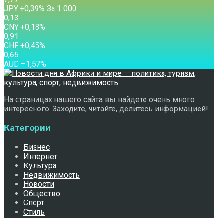
JPY
+0,39
%
За 1 000
0,13
CNY
+0,18
%
0,91
CHF
+0,45
%
0,65
AUD
–1,57
%
На страницах нашего сайта вы найдете очень много
интересного. Заходите, читайте, делитесь информацией!
Категории
Бизнес
Интернет
Культура
Недвижимость
Новости
Общество
Спорт
Стиль