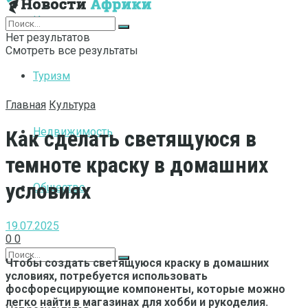
Интернет
Нет результатов
Смотреть все результаты
Туризм
Главная
Культура
Недвижимость
Как сделать светящуюся в
темноте краску в домашних
условиях
Общество
19.07.2025
0
0
Чтобы создать светящуюся краску в домашних
условиях, потребуется использовать
фосфоресцирующие компоненты, которые можно
легко найти в магазинах для хобби и рукоделия.