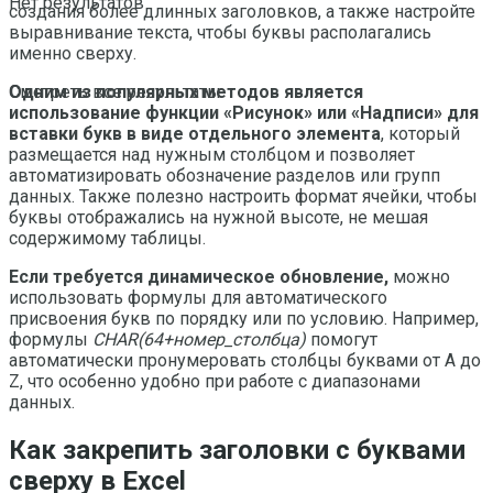
Нет результатов
создания более длинных заголовков, а также настройте
выравнивание текста, чтобы буквы располагались
именно сверху.
Одним из популярных методов является
Смотреть все результаты
использование функции «Рисунок» или «Надписи» для
вставки букв в виде отдельного элемента
, который
размещается над нужным столбцом и позволяет
автоматизировать обозначение разделов или групп
данных. Также полезно настроить формат ячейки, чтобы
буквы отображались на нужной высоте, не мешая
содержимому таблицы.
Если требуется динамическое обновление,
можно
использовать формулы для автоматического
присвоения букв по порядку или по условию. Например,
формулы
CHAR(64+номер_столбца)
помогут
автоматически пронумеровать столбцы буквами от A до
Z, что особенно удобно при работе с диапазонами
данных.
Как закрепить заголовки с буквами
сверху в Excel