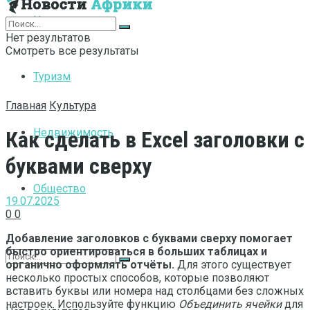
Интернет
Нет результатов
Смотреть все результаты
Туризм
Главная
Культура
Недвижимость
Как сделать в Excel заголовки с
буквами сверху
Общество
19.07.2025
0
0
Добавление заголовков с буквами сверху помогает
быстро ориентироваться в больших таблицах и
органично оформлять отчёты.
Для этого существует
несколько простых способов, которые позволяют
вставить буквы или номера над столбцами без сложных
настроек. Используйте функцию
Объединить ячейки
для