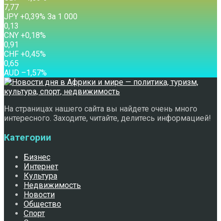
7,77
JPY
+0,39
%
За 1 000
0,13
CNY
+0,18
%
0,91
CHF
+0,45
%
0,65
AUD
–1,57
%
На страницах нашего сайта вы найдете очень много
интересного. Заходите, читайте, делитесь информацией!
Категории
Бизнес
Интернет
Культура
Недвижимость
Новости
Общество
Спорт