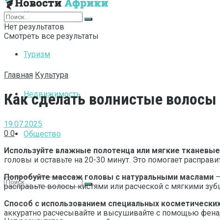
Интернет
Нет результатов
Смотреть все результаты
Туризм
Главная
Культура
Недвижимость
Как сделать волнистые волосы
19.07.2025
0
0
Общество
Используйте влажные полотенца или мягкие тканевые
головы и оставьте на 20-30 минут. Это помогает распра
Попробуйте массаж головы с натуральными маслами
–
расправьте волосы кистями или расческой с мягкими зуб
Способ с использованием специальных косметически
аккуратно расчесывайте и высушивайте с помощью фена,