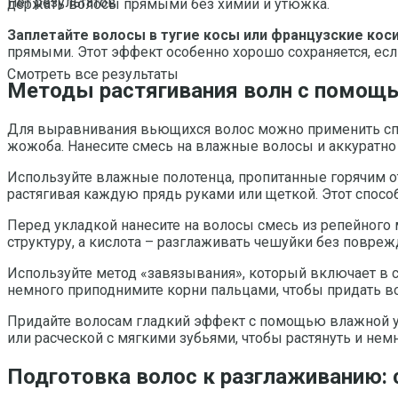
Нет результатов
держать волосы прямыми без химии и утюжка.
Заплетайте волосы в тугие косы или французские кос
прямыми. Этот эффект особенно хорошо сохраняется, есл
Смотреть все результаты
Методы растягивания волн с помощь
Для выравнивания вьющихся волос можно применить спец
жожоба. Нанесите смесь на влажные волосы и аккуратно
Используйте влажные полотенца, пропитанные горячим о
растягивая каждую прядь руками или щеткой. Этот спосо
Перед укладкой нанесите на волосы смесь из репейного 
структуру, а кислота – разглаживать чешуйки без повреж
Используйте метод «завязывания», который включает в се
немного приподнимите корни пальцами, чтобы придать в
Придайте волосам гладкий эффект с помощью влажной ук
или расческой с мягкими зубьями, чтобы растянуть и нем
Подготовка волос к разглаживанию: