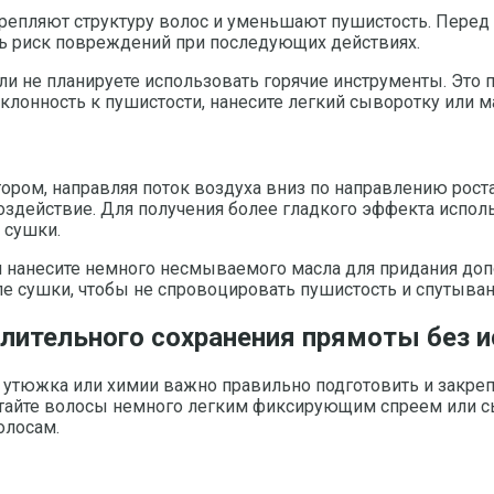
крепляют структуру волос и уменьшают пушистость. Пере
ть риск повреждений при последующих действиях.
и не планируете использовать горячие инструменты. Это 
клонность к пушистости, нанесите легкий сыворотку или м
ром, направляя поток воздуха вниз по направлению роста
оздействие. Для получения более гладкого эффекта исполь
 сушки.
нанесите немного несмываемого масла для придания допол
ле сушки, чтобы не спровоцировать пушистость и спутыван
лительного сохранения прямоты без и
 утюжка или химии важно правильно подготовить и закреп
ботайте волосы немного легким фиксирующим спреем или с
олосам.