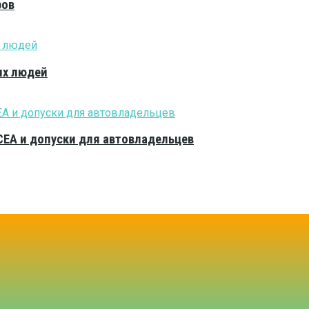
ров
ых людей
CEA и допуски для автовладельцев