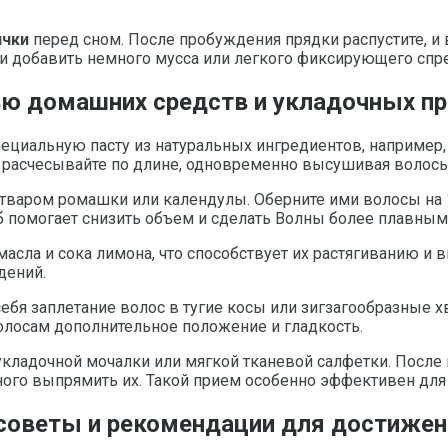
ички
перед сном. После пробуждения прядки распустите, и 
и добавить немного мусса или легкого фиксирующего спре
ю домашних средств и укладочных п
иальную пасту из натуральных ингредиентов, например, 
 расчесывайте по длине, одновременно высушивая волосы
тваром ромашки или календулы. Оберните ими волосы на 1
б помогает снизить объем и сделать Волны более плавным
масла и сока лимона, что способствует их растягиванию и
дений.
бя заплетание волос в тугие косы или зигзагообразные хв
олосам дополнительное положение и гладкость.
ладочной мочалки или мягкой тканевой салфетки. После 
ного выпрямить их. Такой прием особенно эффективен для 
 советы и рекомендации для достижен