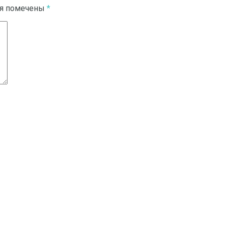
ля помечены
*