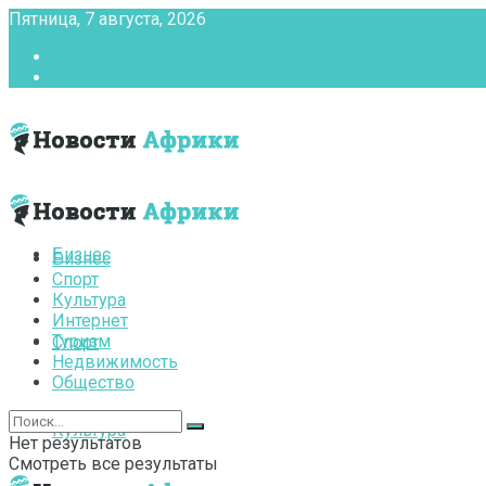
Пятница, 7 августа, 2026
Главная
Контакты
Бизнес
Бизнес
Спорт
Культура
Интернет
Туризм
Спорт
Недвижимость
Общество
Культура
Нет результатов
Смотреть все результаты