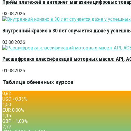
Приём платежей в интернет-магазине цифровых това
03.08.2026
Внутренний кризис в 30 лет случается даже у успешн
03.08.2026
Расшифровка классификаций моторных масел: API, A
01.08.2026
Таблица обменных курсов
0,82
USD
+0,33
%
1,00
EUR
0,00
%
1,15
GBP
–1,03
%
7,77