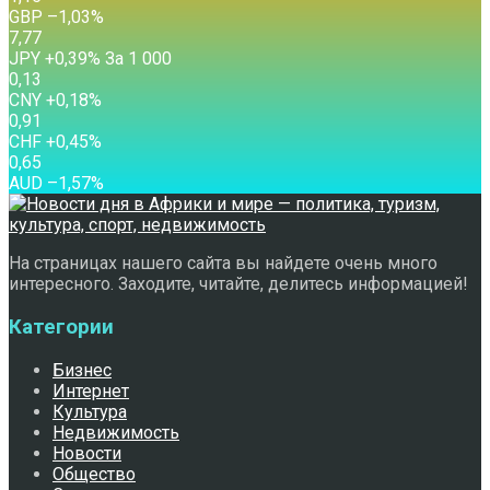
GBP
–1,03
%
7,77
JPY
+0,39
%
За 1 000
0,13
CNY
+0,18
%
0,91
CHF
+0,45
%
0,65
AUD
–1,57
%
На страницах нашего сайта вы найдете очень много
интересного. Заходите, читайте, делитесь информацией!
Категории
Бизнес
Интернет
Культура
Недвижимость
Новости
Общество