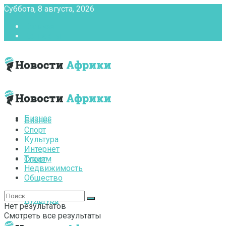
Суббота, 8 августа, 2026
Главная
Контакты
Бизнес
Бизнес
Спорт
Культура
Интернет
Туризм
Спорт
Недвижимость
Общество
Культура
Нет результатов
Смотреть все результаты