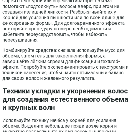
Спреи с текстурой или спреи-активаторы объема
помогают «подтолкнуть» волосы вверх, при этом не
создавая излишней липкости. Разбрызгивайте их у
корней для усиления пышности или по всей длине для
фиксирования формы. Для долговременного эффекта
повторяйте процедуру по мере необходимости и
избегайте переусердствовать, чтобы избежать
пересушивания.
Комбинируйте средства: сначала используйте мусс для
объема, затем гель для закрепления формы, а
завершайте лёгким спреем для фиксации и textured-
эфекта. Попробуйте экспериментировать с текстурами и
техникой нанесения, чтобы найти оптимальный баланс
для своих волос и желаемого результата.
Техники укладки и укоренения волос
для создания естественного объема
и крупных волн
Используйте технику начёса у корней для усиления
объема. Выделите небольшие пряди возле корня и
аккуратно подраспушите их расческой с широкими