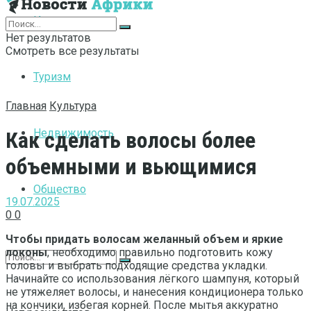
Интернет
Нет результатов
Смотреть все результаты
Туризм
Главная
Культура
Недвижимость
Как сделать волосы более
объемными и вьющимися
Общество
19.07.2025
0
0
Чтобы придать волосам желанный объем и яркие
локоны
, необходимо правильно подготовить кожу
головы и выбрать подходящие средства укладки.
Начинайте со использования лёгкого шампуня, который
не утяжеляет волосы, и нанесения кондиционера только
на кончики, избегая корней. После мытья аккуратно