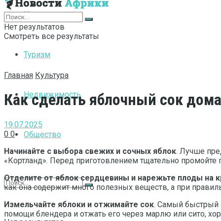
Интернет
Нет результатов
Смотреть все результаты
Туризм
Главная
Культура
Недвижимость
Как сделать яблочный сок дома
19.07.2025
0
0
Общество
Начинайте с выбора свежих и сочных яблок
. Лучше пре
«Кортланд». Перед приготовлением тщательно промойте п
Отделите от яблок сердцевины и нарежьте плоды на к
как она содержит много полезных веществ, а при правиль
Измельчайте яблоки и отжимайте сок
. Самый быстрый 
помощи блендера и отжать его через марлю или сито, хо