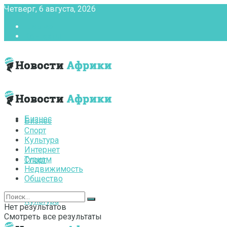
Четверг, 6 августа, 2026
Главная
Контакты
Бизнес
Бизнес
Спорт
Культура
Интернет
Туризм
Спорт
Недвижимость
Общество
Культура
Нет результатов
Смотреть все результаты