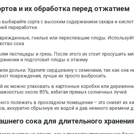
ортов и их обработка перед отжатием
 выбирайте сорта с высоким содержанием сахара и кислоты
ней переработки.
оврежденные, гнилые или переспевшие плоды. Используйте
ество сока.
яя пестициды и грязь. После этого их стоит просушить мя
хранении и подготовит плоды к отжиму.
ли дольки. Удалите сердцевину с семенами, так как она н
меют повреждения, лучше их просто выбросить.
ой их можно упаковать в картонные коробки или деревянн
лажностью около 85%, избегая прямых солнечных лучей.
го полежать в прохладном помещении – это снизит их кис
, аккуратно сбрызнув их водой и дав немного времени дл
шнего сока для длительного хранени