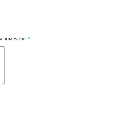
ля помечены
*