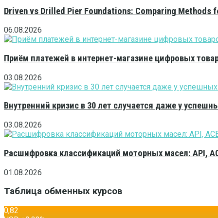
Driven vs Drilled Pier Foundations: Comparing Methods f
06.08.2026
Приём платежей в интернет-магазине цифровых това
03.08.2026
Внутренний кризис в 30 лет случается даже у успешн
03.08.2026
Расшифровка классификаций моторных масел: API, A
01.08.2026
Таблица обменных курсов
0,82