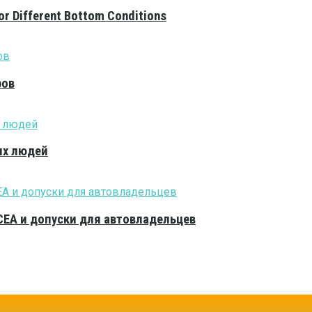
or Different Bottom Conditions
ров
ых людей
CEA и допуски для автовладельцев