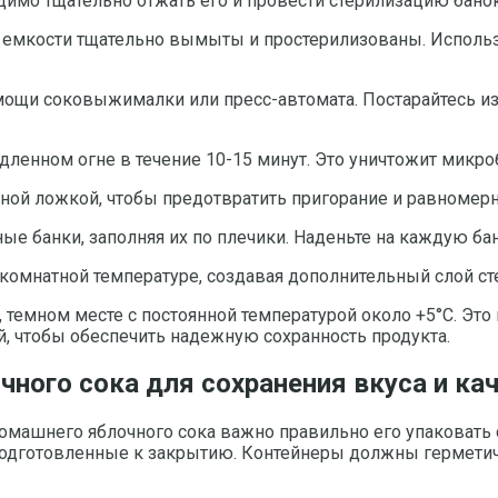
одимо тщательно отжать его и провести стерилизацию бано
и емкости тщательно вымыты и простерилизованы. Исполь
ощи соковыжималки или пресс-автомата. Постарайтесь изв
едленном огне в течение 10-15 минут. Это уничтожит микр
ной ложкой, чтобы предотвратить пригорание и равномерн
ные банки, заполняя их по плечики. Наденьте на каждую б
 комнатной температуре, создавая дополнительный слой ст
 темном месте с постоянной температурой около +5°C. Это 
й, чтобы обеспечить надежную сохранность продукта.
чного сока для сохранения вкуса и ка
омашнего яблочного сока важно правильно его упаковать с
подготовленные к закрытию. Контейнеры должны герметичн