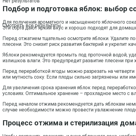
Нет результатов
Подбор и подготовка яблок: выбор с
Для получения ароматного и насыщенного яблочного сока
Смотреть все результаты
Эти сорта дают яркий вкус и хорошо подходят для домаш
Перед отжатием тщательно осмотрите яблоки. Удалите п
плесени. Это снизит риск развития бактерий и укрепит кач
Яблоки рекомендуется промыть под проточной водой, удал
излишков влаги. Это предупредит развитие плесени при 
Перед переработкой ягоды можно разрезать на четверти и
или мутность соку. Если плоды сильно загрязнены или и
Для увеличения срока хранения яблок перед переработк
условиях. Оптимальное хранение – прохладное место с в
Перед началом отжима рекомендуется дать яблокам немно
случае необходимости можно провести увлажнение плодов
Процесс отжима и стерилизация дома