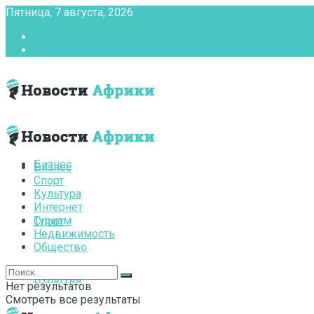
Пятница, 7 августа, 2026
Главная
Контакты
Бизнес
Бизнес
Спорт
Культура
Интернет
Туризм
Спорт
Недвижимость
Общество
Культура
Нет результатов
Смотреть все результаты