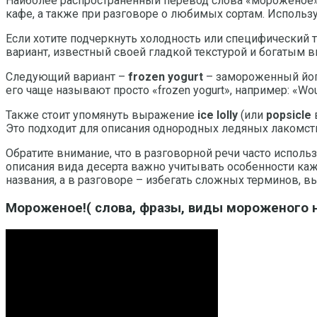
Наиболее распространённый перевод слова «мороженое
кафе, а также при разговоре о любимых сортам. Используйт
Если хотите подчеркнуть холодность или специфический
вариант, известный своей гладкой текстурой и богатым вк
Следующий вариант –
frozen yogurt
– замороженный йогу
его чаще называют просто «frozen yogurt», например: «Woul
Также стоит упомянуть выражение
ice lolly
(или
popsicle
в
Это подходит для описания однородных ледяных лакомств
Обратите внимание, что в разговорной речи часто испол
описания вида десерта важно учитывать особенности каж
названия, а в разговоре – избегать сложных терминов, вы
Мороженое!( слова, фразы, виды мороженого 