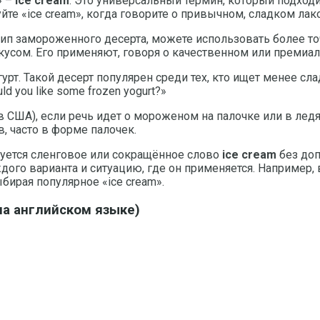
» –
ice cream
. Это универсальный термин, который подходи
е «ice cream», когда говорите о привычном, сладком лакомс
 тип замороженного десерта, можете использовать более 
усом. Его применяют, говоря о качественном или премиальн
рт. Такой десерт популярен среди тех, кто ищет менее сл
d you like some frozen yogurt?»
 США), если речь идет о мороженом на палочке или в ледяной
, часто в форме палочек.
ьзуется сленговое или сокращённое слово
ice cream
без доп
дого варианта и ситуацию, где он применяется. Например,
бирая популярное «ice cream».
на английском языке)