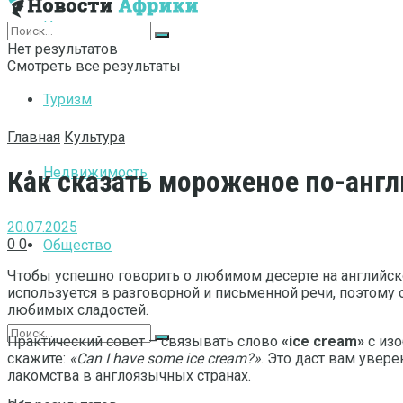
Интернет
Нет результатов
Смотреть все результаты
Туризм
Главная
Культура
Недвижимость
Как сказать мороженое по-англ
20.07.2025
0
0
Общество
Чтобы успешно говорить о любимом десерте на английск
используется в разговорной и письменной речи, поэтому
любимых сладостей.
Практический совет – связывать слово
«ice cream»
с изо
скажите:
«Can I have some ice cream?»
. Это даст вам увер
лакомства в англоязычных странах.