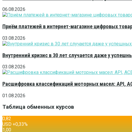
06.08.2026
Приём платежей в интернет-магазине цифровых това
03.08.2026
Внутренний кризис в 30 лет случается даже у успешн
03.08.2026
Расшифровка классификаций моторных масел: API, A
01.08.2026
Таблица обменных курсов
0,82
USD
+0,33
%
1,00