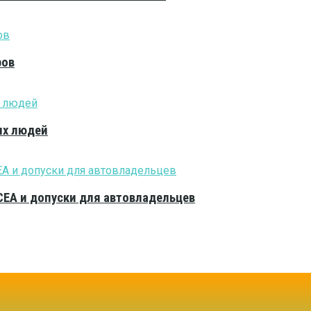
ров
ых людей
CEA и допуски для автовладельцев