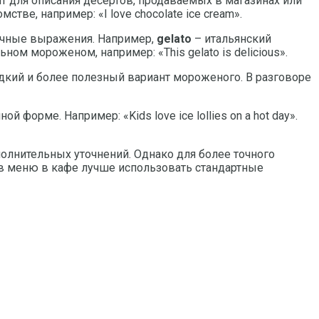
т для описания десертов, продаваемых в магазинах или
тве, например: «I love chocolate ice cream».
точные выражения. Например,
gelato
– итальянский
ом мороженом, например: «This gelato is delicious».
адкий и более полезный вариант мороженого. В разговоре
 форме. Например: «Kids love ice lollies on a hot day».
олнительных уточнений. Однако для более точного
 в меню в кафе лучше использовать стандартные