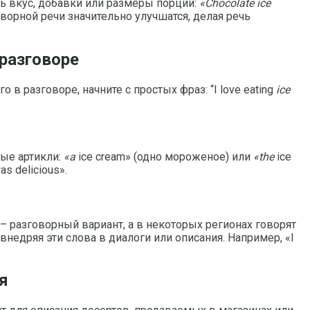
ть вкус, добавки или размеры порций:
«Chocolate ice
орной речи значительно улучшатся, делая речь
 разговоре
о в разговоре, начните с простых фраз: “I love eating
ice
ые артикли:
«a
ice cream» (одно мороженое) или
«the
ice
s delicious».
– разговорный вариант, а в некоторых регионах говорят
недряя эти слова в диалоги или описания. Например, «I
я