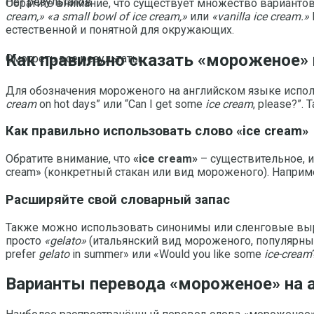
Нет результатов
Обратите внимание, что существует множество вариантов
cream,»
«a small bowl of ice cream,»
или
«vanilla ice cream.»
естественной и понятной для окружающих.
Как правильно сказать «мороженое» п
Смотреть все результаты
Для обозначения мороженого на английском языке испо
cream
on hot days” или “Can I get some
ice cream
, please?”.
Как правильно использовать слово «ice cream»
Обратите внимание, что
«ice cream»
– существительное, 
cream» (конкретный стакан или вид мороженого). Наприме
Расширяйте свой словарный запас
Также можно использовать синонимы или сленговые выр
просто
«gelato»
(итальянский вид мороженого, популярный 
prefer
gelato
in summer» или «Would you like some
ice-cream
Варианты перевода «мороженое» на а