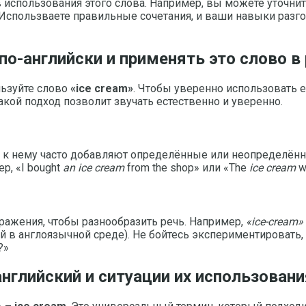
 использования этого слова. Например, вы можете уточни
Использваете правильные сочетания, и ваши навыки разгов
о-английски и применять это слово в
льзуйте слово
«ice cream»
. Чтобы уверенно использовать ег
 Такой подход позволит звучать естественно и уверенно.
и к нему часто добавляют определённые или неопределённ
р, «I bought
an ice cream
from the shop» или «The
ice cream
wa
ажения, чтобы разнообразить речь. Например,
«ice-cream»
в англоязычной среде). Не бойтесь экспериментировать, в
?»
нглийский и ситуации их использовани