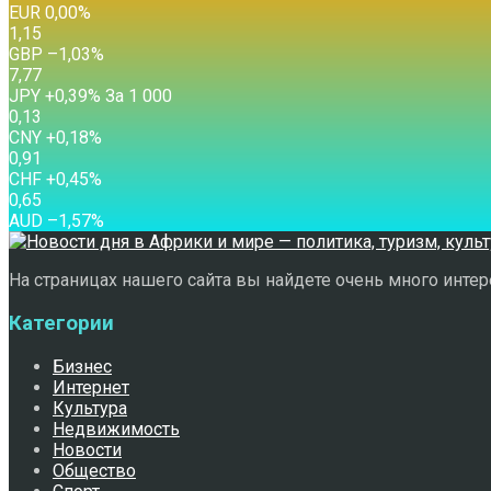
EUR
0,00
%
1,15
GBP
–1,03
%
7,77
JPY
+0,39
%
За 1 000
0,13
CNY
+0,18
%
0,91
CHF
+0,45
%
0,65
AUD
–1,57
%
На страницах нашего сайта вы найдете очень много интере
Категории
Бизнес
Интернет
Культура
Недвижимость
Новости
Общество