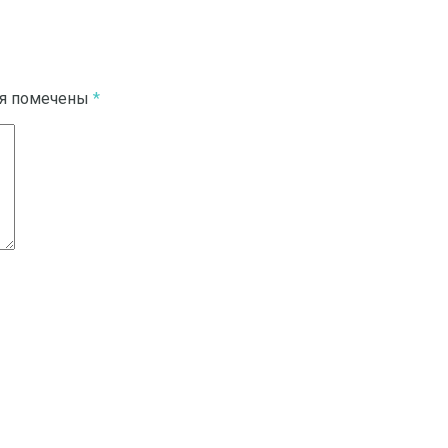
ля помечены
*