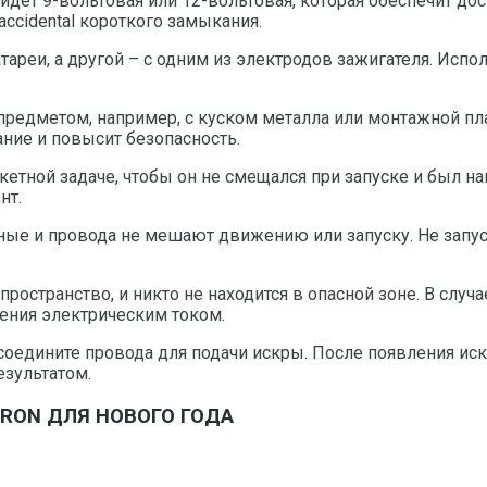
йдет 9-вольтовая или 12-вольтовая, которая обеспечит до
ccidental короткого замыкания.
ареи, а другой – с одним из электродов зажигателя. Исп
предметом, например, с куском металла или монтажной пл
ние и повысит безопасность.
акетной задаче, чтобы он не смещался при запуске и был 
нт.
ые и провода не мешают движению или запуску. Не запус
пространство, и никто не находится в опасной зоне. В слу
ения электрическим током.
 соедините провода для подачи искры. После появления ис
езультатом.
GURON ДЛЯ НОВОГО ГОДА