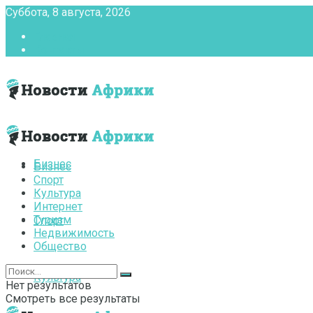
Суббота, 8 августа, 2026
Главная
Контакты
Бизнес
Бизнес
Спорт
Культура
Интернет
Туризм
Спорт
Недвижимость
Общество
Культура
Нет результатов
Смотреть все результаты