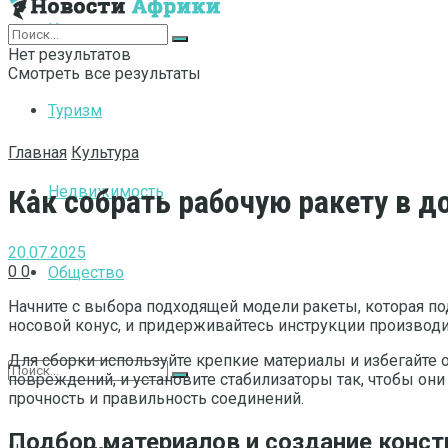
Интернет
Нет результатов
Смотреть все результаты
Туризм
Главная
Культура
Недвижимость
Как собрать рабочую ракету в 
20.07.2025
0
0
Общество
Начните с выбора подходящей модели ракеты, которая по
носовой конус, и придерживайтесь инструкции производи
Для сборки используйте крепкие материалы и избегайте 
повреждений, и установите стабилизаторы так, чтобы он
прочность и правильность соединений.
Подбор материалов и создание конст