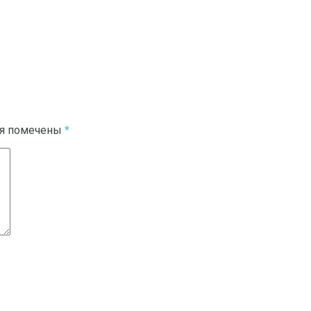
ля помечены
*