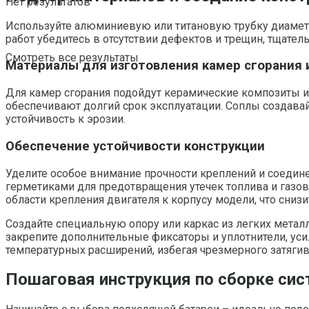
Нет результатов
Используйте алюминиевую или титановую трубку диаметр
работ убедитесь в отсутствии дефектов и трещин, тщател
Смотреть все результаты
Материалы для изготовления камер сгорания 
Для камер сгорания подойдут керамические композиты 
обеспечивают долгий срок эксплуатации. Соплы создава
устойчивость к эрозии.
Обеспечение устойчивости конструкции
Уделите особое внимание прочности креплений и соедин
герметиками для предотвращения утечек топлива и газо
области крепления двигателя к корпусу модели, что снизи
Создайте специальную опору или каркас из легких метал
закрепите дополнительные фиксаторы и уплотнители, у
температурных расширений, избегая чрезмерного затяги
Пошаговая инструкция по сборке сис