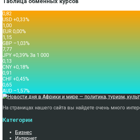
Таблица обменных курсов
0,82
USD
+0,33
%
1,00
EUR
0,00
%
1,15
GBP
–1,03
%
7,77
JPY
+0,39
%
За 1 000
0,13
CNY
+0,18
%
0,91
CHF
+0,45
%
0,65
AUD
–1,57
%
На страницах нашего сайта вы найдете очень много интере
Категории
Бизнес
Интернет