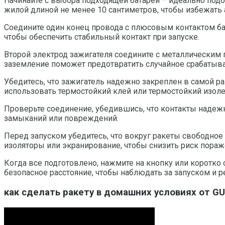
Начинайте с выбора подходящей батареи – идеально подо
жилой длиной не менее 10 сантиметров, чтобы избежать a
Соедините один конец провода с плюсовым контактом бат
чтобы обеспечить стабильный контакт при запуске.
Второй электрод зажигателя соедините с металлическим 
заземление поможет предотвратить случайное срабатыва
Убедитесь, что зажигатель надежно закреплен в самой р
использовать термостойкий клей или термостойкий изоле
Проверьте соединение, убедившись, что контакты надежн
замыканий или повреждений.
Перед запуском убедитесь, что вокруг ракеты свободное 
изоляторы или экранирование, чтобы снизить риск пораж
Когда все подготовлено, нажмите на кнопку или коротко
безопасное расстояние, чтобы наблюдать за запуском и р
как сделать ракету в домашних условиях от 