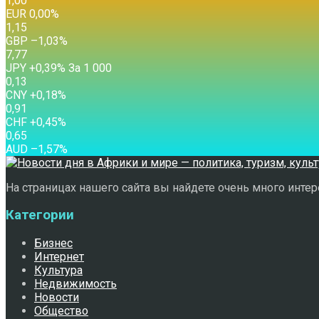
1,00
EUR
0,00
%
1,15
GBP
–1,03
%
7,77
JPY
+0,39
%
За 1 000
0,13
CNY
+0,18
%
0,91
CHF
+0,45
%
0,65
AUD
–1,57
%
На страницах нашего сайта вы найдете очень много интере
Категории
Бизнес
Интернет
Культура
Недвижимость
Новости
Общество