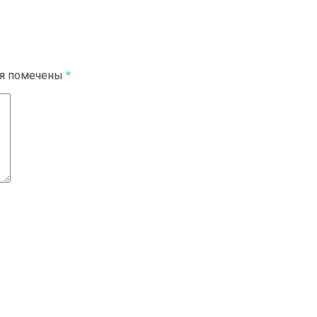
ля помечены
*