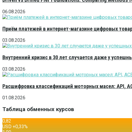
Driven vs Drilled Pier Foundations: Comparing Methods f
06.08.2026
Приём платежей в интернет-магазине цифровых това
03.08.2026
Внутренний кризис в 30 лет случается даже у успешн
03.08.2026
Расшифровка классификаций моторных масел: API, A
01.08.2026
Таблица обменных курсов
0,82
USD
+0,33
%