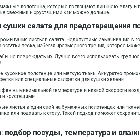
умажные полотенца, которые поглощают лишнюю влагу и 
стья свежими и хрустящими как можно дольше.
 сушки салата для предотвращения по
омывания листьев салата. Недопустимо замачивание в горя
 остатки песка, избегая чрезмерного трения, которое може
абы не повреждать их. Лучше всего использовать крупное
.
 кухонное полотенце или мягкую ткань. Аккуратно промокн
лфетки или специальные салфетки для сушки зелени.
ли фен на минимальной температуре и низкой скорости воз
 и хрустящими.
е листья в один слой на бумажных полотенцах или тканев
нике или подавать к столу. Такой подход поможет сохранит
: подбор посуды, температура и влаж