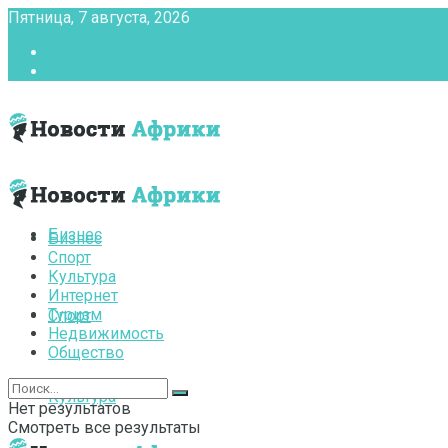
Пятница, 7 августа, 2026
Главная
Контакты
Бизнес
Бизнес
Спорт
Культура
Интернет
Туризм
Спорт
Недвижимость
Общество
Культура
Нет результатов
Смотреть все результаты