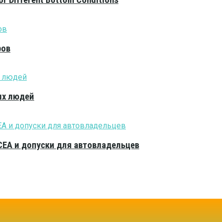
or Different Bottom Conditions
ров
ых людей
CEA и допуски для автовладельцев