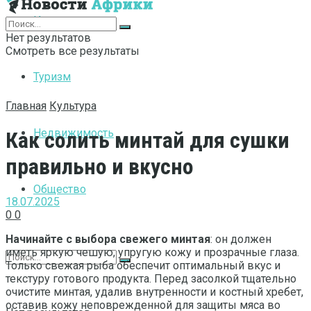
Интернет
Нет результатов
Смотреть все результаты
Туризм
Главная
Культура
Недвижимость
Как солить минтай для сушки
правильно и вкусно
Общество
18.07.2025
0
0
Начинайте с выбора свежего минтая
: он должен
иметь яркую чешую, упругую кожу и прозрачные глаза.
Только свежая рыба обеспечит оптимальный вкус и
текстуру готового продукта. Перед засолкой тщательно
очистите минтая, удалив внутренности и костный хребет,
оставив кожу неповрежденной для защиты мяса во