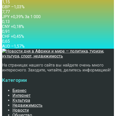
1,15
GBP
–1,03
%
7,77
JPY
+0,39
%
За 1 000
0,13
CNY
+0,18
%
0,91
CHF
+0,45
%
0,65
AUD
–1,57
%
На страницах нашего сайта вы найдете очень много
интересного. Заходите, читайте, делитесь информацией!
Категории
Бизнес
Интернет
Культура
Недвижимость
Новости
Общество