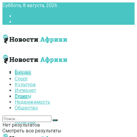
Суббота, 8 августа, 2026
Главная
Контакты
Бизнес
Бизнес
Спорт
Культура
Интернет
Туризм
Спорт
Недвижимость
Общество
Культура
Нет результатов
Смотреть все результаты