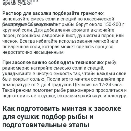
Нет результатов
время сушки.
Раствор для засолки подбирайте грамотно
:
используйте смесь соли и специй по классической
рецептуре. Обычно на 1 кг рыбы берут около 150-200 г
Смотреть все результаты
крупной соли. Для добавления аромата включайте
перец горошком, лавровый лист, душистый перец или
чеснок. Всегда избегайте использования мягкой или
поваренной соли, которая может сделать процесс
недостаточно насыщенным.
При засолке важно соблюдать технологию
: рыбу
равномерно натирайте смесью соли и специй,
укладывайте в чистую емкость так, чтобы каждый слой
был покрыт солью. После этого минтая оставляйте при
температуре от 2 до 4 градусов Цельсия на 12-24 часа.
Такой режим помогает рыбе равномерно просолиться и
подготовить её к сушке, сохраняя яркий вкус и текстуру.
Как подготовить минтая к засолке
для сушки: подбор рыбы и
подготовительные этапы