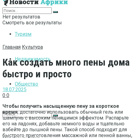
Интернет
Нет результатов
Смотреть все результаты
Туризм
Главная
Культура
Недвижимость
Как создать много пены дома
быстро и просто
Общество
18.07.2025
0
0
Чтобы получить насыщенную пену за короткое
время
, достаточно использовать обычный гель или
шампунь с высоким пенящимся эффектом. Распарьте
его на ладонях, добавьте немного воды и тщательно
взбейте до пышной пены. Такой способ подходит для
быстрого приготовления массажной или пенной ванны,