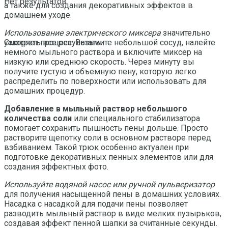
Нет результатов
а также для создания декоративных эффектов в
домашнем уходе.
Использование электрического миксера
значительно
ускоряет процесс. Возьмите небольшой сосуд, налейте
Смотреть все результаты
немного мыльного раствора и включите миксер на
низкую или среднюю скорость. Через минуту вы
получите густую и объемную пену, которую легко
распределить по поверхности или использовать для
домашних процедур.
Добавление в мыльный раствор небольшого
количества соли
или специального стабилизатора
помогает сохранить пышность пены дольше. Просто
растворите щепотку соли в основном растворе перед
взбиванием. Такой трюк особенно актуален при
подготовке декоративных пенных элементов или для
создания эффектных фото.
Используйте водяной насос или ручной пульверизатор
для получения насыщенной пены в домашних условиях.
Насадка с насадкой для подачи пены позволяет
разводить мыльный раствор в виде мелких пузырьков,
создавая эффект пенной шапки за считанные секунды.