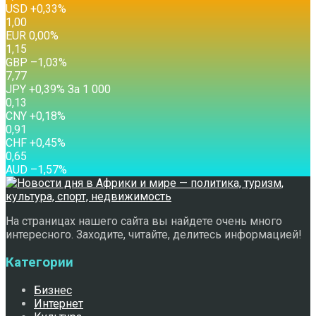
USD
+0,33
%
1,00
EUR
0,00
%
1,15
GBP
–1,03
%
7,77
JPY
+0,39
%
За 1 000
0,13
CNY
+0,18
%
0,91
CHF
+0,45
%
0,65
AUD
–1,57
%
На страницах нашего сайта вы найдете очень много
интересного. Заходите, читайте, делитесь информацией!
Категории
Бизнес
Интернет