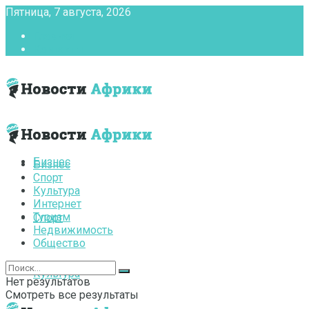
Пятница, 7 августа, 2026
Главная
Контакты
Бизнес
Бизнес
Спорт
Культура
Интернет
Туризм
Спорт
Недвижимость
Общество
Культура
Нет результатов
Смотреть все результаты