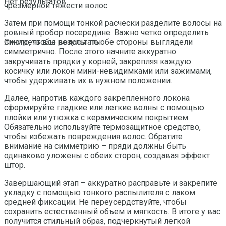
Нет результатов
чрезмерной тяжести волос.
Затем при помощи тонкой расчески разделите волосы на
ровный пробор посередине. Важно четко определить
линию, чтобы волосы по обе стороны выглядели
Смотреть все результаты
симметрично. После этого начните аккуратно
закручивать прядки у корней, закрепляя каждую
косичку или локон мини-невидимками или зажимами,
чтобы удерживать их в нужном положении.
Далее, напротив каждого закрепленного локона
сформируйте гладкие или легкие волны с помощью
плойки или утюжка с керамическим покрытием.
Обязательно используйте термозащитное средство,
чтобы избежать повреждения волос. Обратите
внимание на симметрию – пряди должны быть
одинаково уложены с обеих сторон, создавая эффект
штор.
Завершающий этап – аккуратно расправьте и закрепите
укладку с помощью тонкого распылителя с лаком
средней фиксации. Не переусердствуйте, чтобы
сохранить естественный объем и мягкость. В итоге у вас
получится стильный образ, подчеркнутый легкой