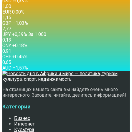
USD
+0,33
%
1,00
EUR
0,00
%
1,15
GBP
–1,03
%
7,77
JPY
+0,39
%
За 1 000
0,13
CNY
+0,18
%
0,91
CHF
+0,45
%
0,65
AUD
–1,57
%
На страницах нашего сайта вы найдете очень много
интересного. Заходите, читайте, делитесь информацией!
Категории
Бизнес
Интернет
Культура