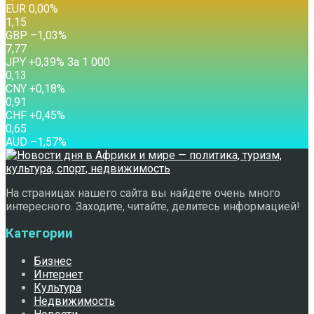
EUR
0,00
%
1,15
GBP
–1,03
%
7,77
JPY
+0,39
%
За 1 000
0,13
CNY
+0,18
%
0,91
CHF
+0,45
%
0,65
AUD
–1,57
%
На страницах нашего сайта вы найдете очень много
интересного. Заходите, читайте, делитесь информацией!
Категории
Бизнес
Интернет
Культура
Недвижимость