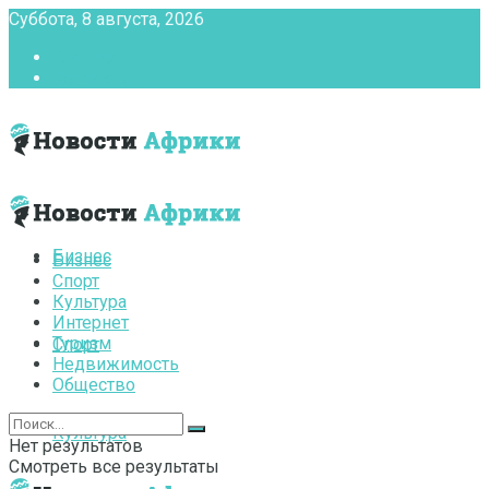
Суббота, 8 августа, 2026
Главная
Контакты
Бизнес
Бизнес
Спорт
Культура
Интернет
Туризм
Спорт
Недвижимость
Общество
Культура
Нет результатов
Смотреть все результаты