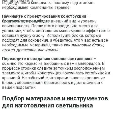
Нет результатов
подойдут свои материалы, поэтому подготовьте
необходимые компоненты заранее.
Начинайте с проектирования конструкции
–
продумайте, каким будет внешний вид и уровень
Смотреть все результаты
освещенности. После этого определите место для
установки, чтобы светильник максимально эффективно
освещал нужную зону. Используйте блоки, которые
подходят для основания, и убедитесь, что у вас есть все
необходимые материалы, такие как
ламповые блоки,
стекло, древесина или камень
.
Переходите к созданию основы светильника
–
обычно это каркас из выбранных вами материалов. В
процессе стройки следите за точным расположением
элементов, чтобы конструкция получилась устойчивой и
красивой. Не забывайте, что правильное закрепление
блоков обеспечивает безопасность и долговечность
вашей подсветки.
Подбор материалов и инструментов
для изготовления светильника