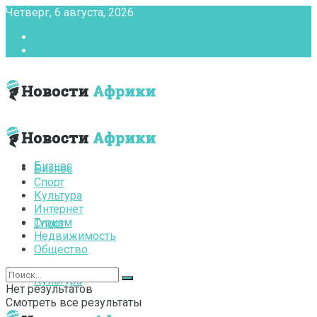
Четверг, 6 августа, 2026
Главная
Контакты
Бизнес
Бизнес
Спорт
Культура
Интернет
Туризм
Спорт
Недвижимость
Общество
Культура
Нет результатов
Смотреть все результаты