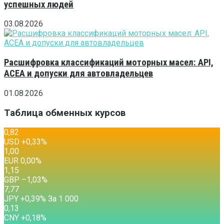
успешных людей
03.08.2026
Расшифровка классификаций моторных масел: API,
ACEA и допуски для автовладельцев
01.08.2026
Таблица обменных курсов
0,82
USD
+0,33
%
1,00
EUR
0,00
%
1,15
GBP
–1,03
%
7,77
JPY
+0,39
%
За 1 000
0,13
CNY
+0,18
%