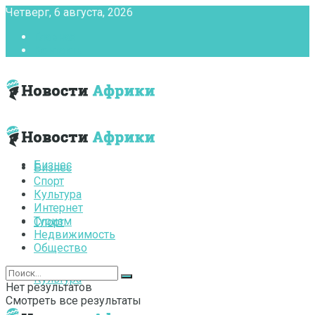
Четверг, 6 августа, 2026
Главная
Контакты
Бизнес
Бизнес
Спорт
Культура
Интернет
Туризм
Спорт
Недвижимость
Общество
Культура
Нет результатов
Смотреть все результаты