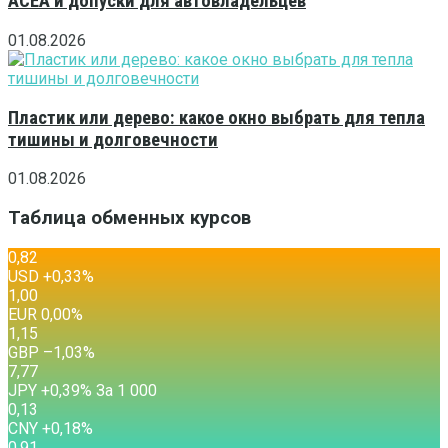
ACEA и допуски для автовладельцев
01.08.2026
Пластик или дерево: какое окно выбрать для тепла
тишины и долговечности
01.08.2026
Таблица обменных курсов
0,82
USD
+0,33
%
1,00
EUR
0,00
%
1,15
GBP
–1,03
%
7,77
JPY
+0,39
%
За 1 000
0,13
CNY
+0,18
%
0,91