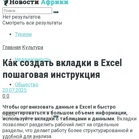
Интернет
Нет результатов
Смотреть все результаты
Туризм
Главная
Культура
Недвижимость
Как создать вкладки в Excel
пошаговая инструкция
Общество
20.07.2025
0
0
Чтобы организовать данные в Excel и быстро
ориентироваться в большом объеме информации,
используйте вкладки с таблицами и данными.
Вкладки
позволяют разделить рабочий лист на отдельные
разделы, что делает работу более структурированной и
удобной для анализа.