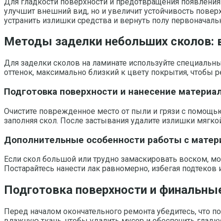
Для гладкости поверхности и предотвращения появления 
улучшит внешний вид, но и увеличит устойчивость пове
устранить излишки средства и вернуть полу первоначаль
Методы заделки небольших сколов: в
Для заделки сколов на ламинате используйте специаль
оттенок, максимально близкий к цвету покрытия, чтобы 
Подготовка поверхности и нанесение материа
Очистите поврежденное место от пыли и грязи с помощью
заполняя скол. После застывания удалите излишки мягко
Дополнительные особенности работы с матер
Если скол большой или трудно замаскировать воском, мо
Постарайтесь нанести лак равномерно, избегая подтеков 
Подготовка поверхности и финальны
Перед началом окончательного ремонта убедитесь, что по
влажную ткань, чтобы удалить мусор и обеспечить гладк