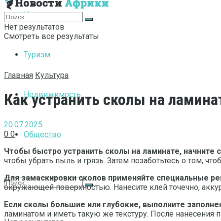
Интернет
Нет результатов
Смотреть все результаты
Туризм
Главная
Культура
Недвижимость
Как устранить сколы на ламина
20.07.2025
0
0
Общество
Чтобы быстро устранить сколы на ламинате, начните 
чтобы убрать пыль и грязь. Затем позаботьтесь о том, ч
Для замаскировки сколов применяйте специальные ре
окружающей поверхностью. Нанесите клей точечно, аккур
Если сколы большие или глубокие, выполните заполн
ламинатом и иметь такую же текстуру. После нанесения п