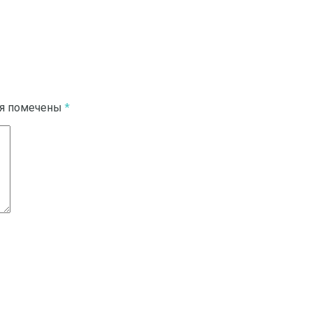
ля помечены
*