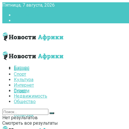
Пятница, 7 августа, 2026
Главная
Контакты
Бизнес
Бизнес
Спорт
Культура
Интернет
Туризм
Спорт
Недвижимость
Общество
Культура
Нет результатов
Смотреть все результаты