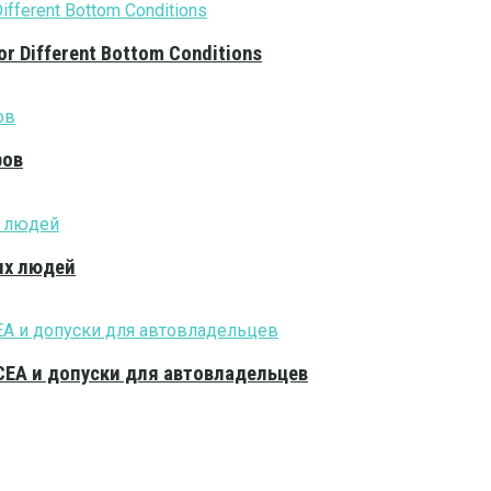
or Different Bottom Conditions
ров
ых людей
CEA и допуски для автовладельцев