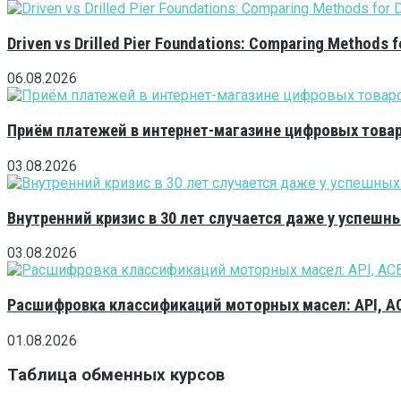
Driven vs Drilled Pier Foundations: Comparing Methods f
06.08.2026
Приём платежей в интернет-магазине цифровых това
03.08.2026
Внутренний кризис в 30 лет случается даже у успешн
03.08.2026
Расшифровка классификаций моторных масел: API, A
01.08.2026
Таблица обменных курсов