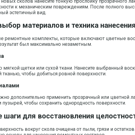
новых сколов нанесите тонкую прослойку прозрачного лака
рхности к механическим повреждениям. После полного выс
ный эстетичный вид.
ыбор материалов и техника нанесени
ные ремонтные комплекты, которые включают цветные во
результат был максимально незаметным.
ла
 мягкой щетки или сухой ткани. Нанесите выбранный воск
й тканью, чтобы добиться ровной поверхности.
иалами
жно дополнительно применить прозрачный или цветной лак
и пузырей, чтобы сохранить однородность поверхности.
е шаги для восстановления целостнос
верхность вокруг скола очищена от пыли, грязи и остатко
ую основу для нанесения ремонтных составов.