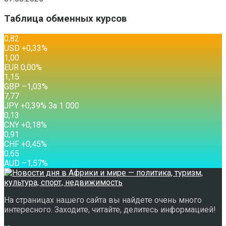
Таблица обменных курсов
0,82
USD
+0,33
%
1,00
EUR
0,00
%
1,15
GBP
–1,03
%
7,77
JPY
+0,39
%
За 1 000
0,13
CNY
+0,18
%
0,91
CHF
+0,45
%
0,65
AUD
–1,57
%
На страницах нашего сайта вы найдете очень много
интересного. Заходите, читайте, делитесь информацией!