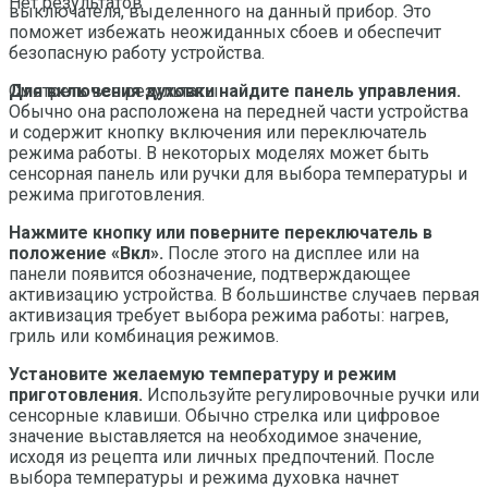
Нет результатов
выключателя, выделенного на данный прибор. Это
поможет избежать неожиданных сбоев и обеспечит
безопасную работу устройства.
Для включения духовки найдите панель управления.
Смотреть все результаты
Обычно она расположена на передней части устройства
и содержит кнопку включения или переключатель
режима работы. В некоторых моделях может быть
сенсорная панель или ручки для выбора температуры и
режима приготовления.
Нажмите кнопку или поверните переключатель в
положение «Вкл».
После этого на дисплее или на
панели появится обозначение, подтверждающее
активизацию устройства. В большинстве случаев первая
активизация требует выбора режима работы: нагрев,
гриль или комбинация режимов.
Установите желаемую температуру и режим
приготовления.
Используйте регулировочные ручки или
сенсорные клавиши. Обычно стрелка или цифровое
значение выставляется на необходимое значение,
исходя из рецепта или личных предпочтений. После
выбора температуры и режима духовка начнет