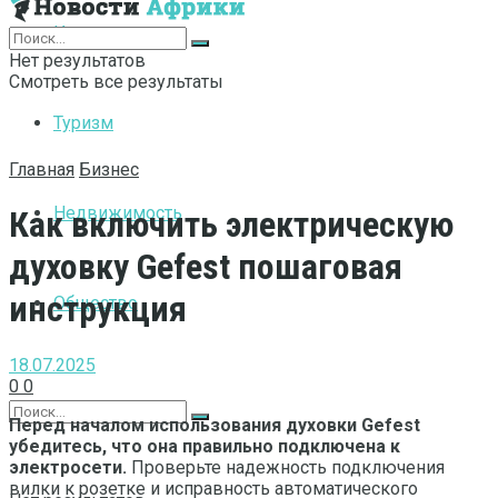
Интернет
Нет результатов
Смотреть все результаты
Туризм
Главная
Бизнес
Недвижимость
Как включить электрическую
духовку Gefest пошаговая
инструкция
Общество
18.07.2025
0
0
Перед началом использования духовки Gefest
убедитесь, что она правильно подключена к
электросети.
Проверьте надежность подключения
вилки к розетке и исправность автоматического