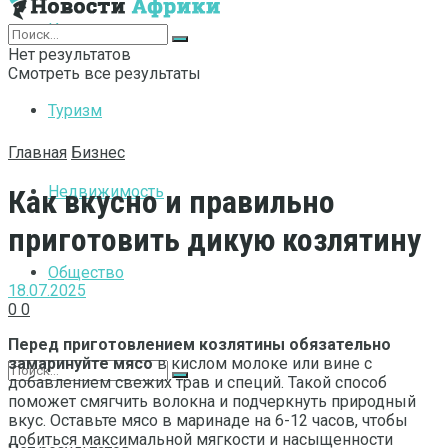
Интернет
Нет результатов
Смотреть все результаты
Туризм
Главная
Бизнес
Недвижимость
Как вкусно и правильно
приготовить дикую козлятину
Общество
18.07.2025
0
0
Перед приготовлением козлятины обязательно
замаринуйте мясо
в кислом молоке или вине с
добавлением свежих трав и специй. Такой способ
поможет смягчить волокна и подчеркнуть природный
вкус. Оставьте мясо в маринаде на 6-12 часов, чтобы
добиться максимальной мягкости и насыщенности