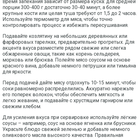
Время запекания зависит от размера куска: для средней
порции 300-400 г достаточно 30-40 минут, а более
крупные кости или целая туша требуют от 1,5 до 2 часов.
Используйте термометр для мяса, чтобы точно
контролировать процесс и избежать пересушивания.
Подавайте козлятину на небольших деревянных или
фарфоровых тарелках, предварительно прогретых. Для
акцента вкуса разместите рядом свежие или слегка
обжаренные овощи, такие как корень сельдерея,
морковь или брюква. Полейте мясо соусом на основе
красного вина, добавьте немного петрушки или тимьяна
для яркости.
Перед подачей дайте мясу отдохнуть 10-15 минут, чтобы
соки равномерно распределились. Аккуратно нарежьте
его поперек волокон, чтобы обеспечить мягкость и
легко жевание, и подавайте с хрустящим гарниром или
свежим хлебом.
Для усиления вкуса при сервировке используйте лёгкие
соусы – например, соус на основе ягненка или брусники.
Украсьте блюдо свежей зеленью и добавьте немного
оливкового масла высокого качества. Правильная