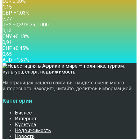
EUR
0,00
%
1,15
GBP
–1,03
%
7,77
JPY
+0,39
%
За 1 000
0,13
CNY
+0,18
%
0,91
CHF
+0,45
%
0,65
AUD
–1,57
%
На страницах нашего сайта вы найдете очень много
интересного. Заходите, читайте, делитесь информацией!
Категории
Бизнес
Интернет
Культура
Недвижимость
Новости