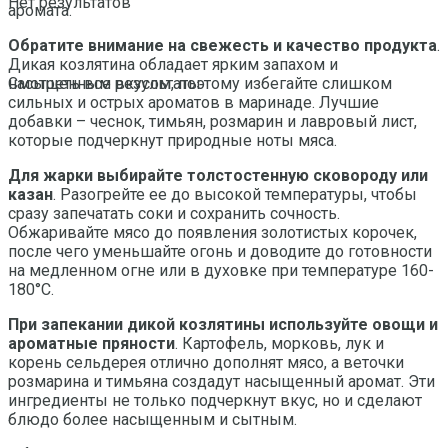
Нет результатов
аромата.
Обратите внимание на свежесть и качество продукта
.
Дикая козлятина обладает ярким запахом и
насыщенным вкусом, поэтому избегайте слишком
Смотреть все результаты
сильных и острых ароматов в маринаде. Лучшие
добавки – чеснок, тимьян, розмарин и лавровый лист,
которые подчеркнут природные ноты мяса.
Для жарки выбирайте толстостенную сковороду или
казан
. Разогрейте ее до высокой температуры, чтобы
сразу запечатать соки и сохранить сочность.
Обжаривайте мясо до появления золотистых корочек,
после чего уменьшайте огонь и доводите до готовности
на медленном огне или в духовке при температуре 160-
180°C.
При запекании дикой козлятины используйте овощи и
ароматные пряности
. Картофель, морковь, лук и
корень сельдерея отлично дополнят мясо, а веточки
розмарина и тимьяна создадут насыщенный аромат. Эти
ингредиенты не только подчеркнут вкус, но и сделают
блюдо более насыщенным и сытным.