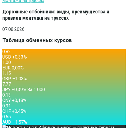
Дорожные отбойники: виды, преимущества и
правила монтажа на трассах
07.08.2026
Таблица обменных курсов
0,82
USD
+0,33
%
1,00
EUR
0,00
%
1,15
GBP
–1,03
%
7,77
JPY
+0,39
%
За 1 000
0,13
CNY
+0,18
%
0,91
CHF
+0,45
%
0,65
AUD
–1,57
%