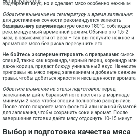
Нет результатов
подчеркнет вкус, но и сделает мясо особенно нежным.
Обратите внимание на температуру и время запекания:
для достижения сочности рекомендуется запекать
баранью ногу при температуре около 180°C, соблюдая
Смотреть все результаты
рекомендуемый временной режим. Обычно это 1,5-2
часа, в зависимости от веса – так вы получите нежное и
ароматное мясо без риска пересушить его.
Не бойтесь экспериментировать с приправами:
смесь
специй, таких как кориандр, черный перец, кориандр или
даже корица, придаст блюду уникальный вкус. Нанесите
приправы на мясо перед запеканием и добавьте свежие
травы, чтобы добиться яркости и насыщенности аромата.
Обратите внимание на этапы подготовки:
перед
запеканием дайте бараньей ноге постоять в маринаде
минимум 2 часа, чтобы специи полностью раскрылись.
После этого покройте мясо фольгой или нежной бумагой
для запекания, чтобы сохранить соки и аромат. После
завершения готовки дайте мясу отдохнуть 10-15 минут.
Выбор и подготовка качества мяса