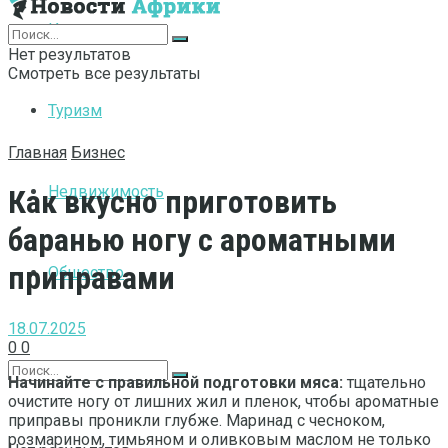
Интернет
Нет результатов
Смотреть все результаты
Туризм
Главная
Бизнес
Недвижимость
Как вкусно приготовить
баранью ногу с ароматными
приправами
Общество
18.07.2025
0
0
Начинайте с правильной подготовки мяса:
тщательно
очистите ногу от лишних жил и пленок, чтобы ароматные
приправы проникли глубже. Маринад с чесноком,
розмарином, тимьяном и оливковым маслом не только