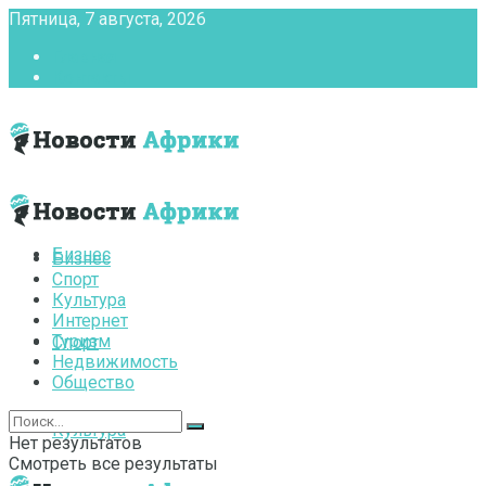
Пятница, 7 августа, 2026
Главная
Контакты
Бизнес
Бизнес
Спорт
Культура
Интернет
Туризм
Спорт
Недвижимость
Общество
Культура
Нет результатов
Смотреть все результаты