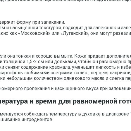
держит форму при запекании.
 и насыщенной текстурой, подходит для запеканок и запе
аких как «Московский» или «Луганский», они могут развали
сли она тонкая и хорошо вымыта. Кожа придает дополнител
толщиной 1,5-2 см или дольками, чтобы он равномерно п
и снизит содержание крахмала, уменьшит липкость и избе
 картофель любимыми специями: солью, перцем, паприкой
ки небольшим количеством оливкового масла и слегка пе
номерного пропекания и насыщенного вкуса при запекании
пература и время для равномерной го
ендуется соблюдать температуру в духовке в диапазоне 1
ушивание ингредиентов.