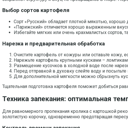
Выбор сортов картофеля
Сорт «Русский» обладает плотной мякотью, хорошо 
«Парижский» отличается хорошо выраженным вкусом
Избегайте мягких или очень крахмалистых сортов, т
Нарезка и предварительная обработка
Очистите картофель от кожуры или оставьте кожу, е
Нарежьте картофель крупными кусками – ломтиками 
Размещение кусочков в холодной воде после нарезк
Перед отправкой в духовку слейте воду и посыпьте
Для дополнительной мягкости можно сбрызнуть кус
Тщательная подготовка картофеля поможет добиться рав
Техника запекания: оптимальная тем
Для равномерного пропекания кролика с картошкой реком
золотистую корочку, одновременно предотвращая перес
Контроль времени запекания