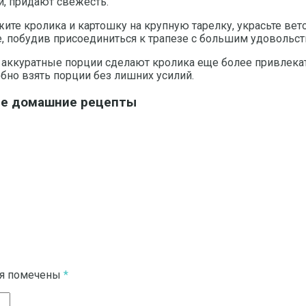
й, придают свежесть.
ите кролика и картошку на крупную тарелку, украсьте вет
ие, побудив присоединиться к трапезе с большим удовольс
 и аккуратные порции сделают кролика еще более привлек
бно взять порции без лишних усилий.
мые домашние рецепты
ля помечены
*