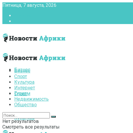
Пятница, 7 августа, 2026
Главная
Контакты
Бизнес
Бизнес
Спорт
Культура
Интернет
Туризм
Спорт
Недвижимость
Общество
Культура
Нет результатов
Смотреть все результаты