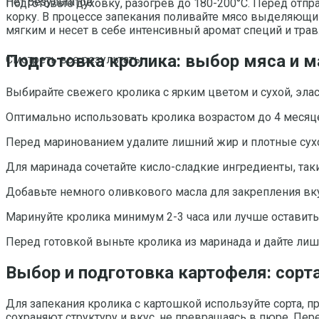
Нет результатов
Подготовьте духовку, разогрев до 180-200°C. Перед отп
корку. В процессе запекания поливайте мясо выделяющим
мягким и несет в себе интенсивный аромат специй и трав
Подготовка кролика: выбор мяса и м
Смотреть все результаты
Выбирайте свежего кролика с ярким цветом и сухой, элас
Оптимально использовать кролика возрастом до 4 месяце
Перед маринованием удалите лишний жир и плотные сух
Для маринада сочетайте кисло-сладкие ингредиенты, так
Добавьте немного оливкового масла для закрепления вку
Маринуйте кролика минимум 2-3 часа или лучше оставить
Перед готовкой выньте кролика из маринада и дайте лиш
Выбор и подготовка картофеля: сорта
Для запекания кролика с картошкой используйте сорта, п
сохраняют структуру и вкус, не превращаясь в пюре. Пе