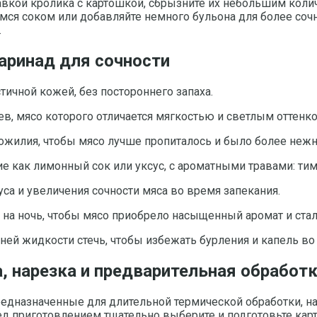
равкой кролика с картошкой, сбрызните их небольшим кол
ся соком или добавляйте немного бульона для более сочн
.
аринад для сочности
тичной кожей, без постороннего запаха.
в, мясо которого отличается мягкостью и светлым оттенко
ожилия, чтобы мясо лучше пропиталось и было более неж
ие как лимонный сок или уксус, с ароматными травами: ти
са и увеличения сочности мяса во время запекания.
 на ночь, чтобы мясо приобрело насыщенный аромат и стал
ней жидкости стечь, чтобы избежать бурления и капель во
, нарезка и предварительная обработ
редназначенные для длительной термической обработки, на
ред приготовлением тщательно выберите и подготовьте кар