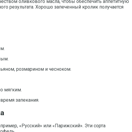
ичеством оливкового масла, чтобы обеспечить аппетитную
ого результата. Хорошо запеченный кролик получается
м.
ным.
мьяном, розмарином и чесноком.
о мягким.
 время запекания.
ка
пример, «Русский» или «Парижский». Эти сорта
тофель.